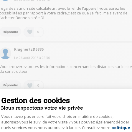
regardez sur un site calculateur , avec la ref de l'appareil vous aurez les
possibilitées par rapport à votre cadre,c'est ce que j'ai fait , mais avant de
l'acheter.Bonne soirée Dl
0
Répondre
KlughertzD5335
Le
26 août 2015
à
22:36
Vous trouverez toutes les informations concernant les distances sur le sit
du constructeur.
0
Répondre
Gestion des cookies
BayleS5226
Nous respectons votre vie privée
Le
26 août 2015
à
22:05
Vous n'avez pas encore fait votre choix en matière de cookies,
Bonjour Tout depend de la taille d image que vous voulez avoir
autorisez-vous le suivi de votre visite ? Vous pouvez également décider
quels services vous nous autorisez à lancer. Consultez notre
politique
Axeptio consent