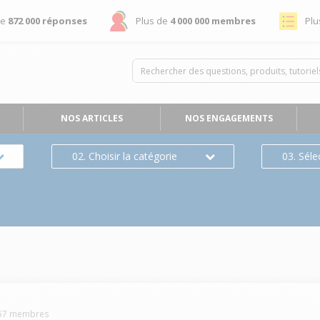
de
872 000 réponses
Plus de
4 000 000 membres
Plu
NOS ARTICLES
NOS ENGAGEMENTS
02. Choisir la catégorie
03. Séle
57
membres