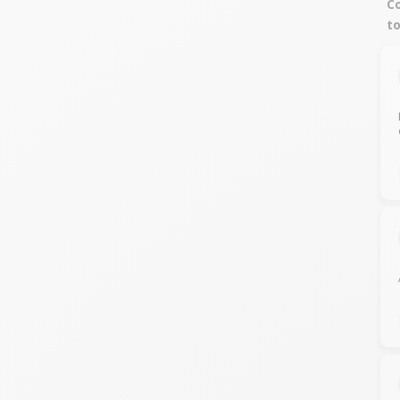
Co
to