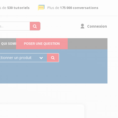
s de
530 tutoriels
Plus de
175 000 conversations
Connexion
QUI SOMMES-NOUS
POSER UNE QUESTION
ctionner un produit