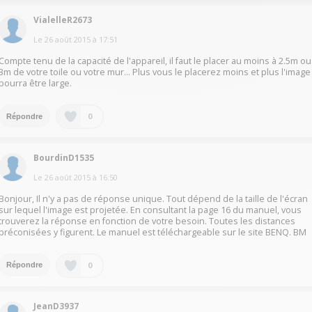
VialelleR2673
Le
26 août 2015
à
17:51
Compte tenu de la capacité de l'appareil, il faut le placer au moins à 2.5m ou
3m de votre toile ou votre mur... Plus vous le placerez moins et plus l'image
pourra être large.
0
Répondre
BourdinD1535
Le
26 août 2015
à
16:50
Bonjour, Il n'y a pas de réponse unique. Tout dépend de la taille de l'écran
sur lequel l'image est projetée. En consultant la page 16 du manuel, vous
trouverez la réponse en fonction de votre besoin. Toutes les distances
préconisées y figurent. Le manuel est téléchargeable sur le site BENQ. BM
0
Répondre
JeanD3937