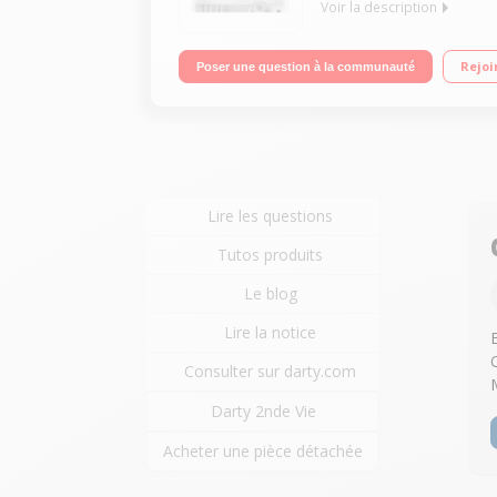
Voir la description
Technologie DLP 3D Résolution 1080p (1920 x 108
Rejoi
Poser une question à la communauté
Lire les questions
Tutos produits
Le blog
Lire la notice
Consulter sur darty.com
Darty 2nde Vie
Acheter une pièce détachée