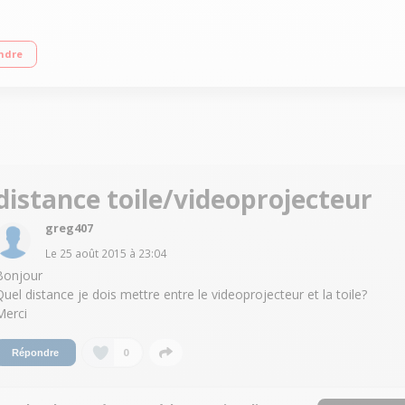
0) 2200 Lumens - contraste 10000:1 2 HDMI - 2 USB
ndre
distance toile/videoprojecteur
greg407
Le
25 août 2015
à
23:04
Bonjour
Quel distance je dois mettre entre le videoprojecteur et la toile?
Merci
0
Répondre