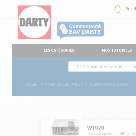
Plus 
LES CATÉGORIES
NOS TUTORIELS
01. Choisir une marque
Accueil
Communauté W1070
Questions/Réponses
W1070
Vidéoprojecteur
BENQ
-
8