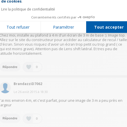
de cookies
.
0
Répondre
Lire la politique de confidentialité
Consentements certifiés par
FaureO5414
Tout refuser
Paramétrer
Tout accepter
Le
26 août 2015
à
21:14
Chez moi, installe au plafond à 4 m d'un écran de 3 m de base :). Image top.
Allez sur le site du constructeur pour accéder au calculateur de recul / taill
d'écran. Sinon vous risquez d'avoir un écran trop petit ou trop grand ( ce
qui est moins grave). Attention pas de Lens shift latéral. Et tres peu de
latitude horizontalement.
0
Répondre
BrandazziD7062
Le
26 août 2015
à
18:30
J'ai mis environ 4 m, et c'est parfait, pour une image de 3 m a peu près en
largeur
0
Répondre