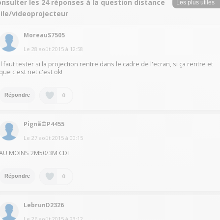
nsulter les 24 réponses à la question distance
ile/videoprojecteur
MoreauS7505
Le
28 août 2015
à
12:58
Il faut tester si la projection rentre dans le cadre de l'ecran, si ça rentre et
que c'est net c'est ok!
0
Répondre
Pignã©P4455
Le
27 août 2015
à
00:15
AU MOINS 2M50/3M CDT
0
Répondre
LebrunD2326
Le
26 août 2015
à
23:12