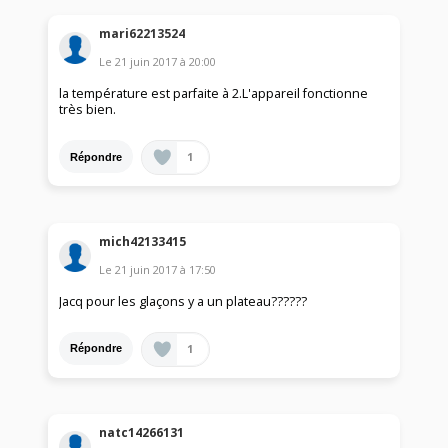
mari62213524
Le
21 juin 2017
à
20:00
la température est parfaite à 2.L'appareil fonctionne
très bien.
1
Répondre
mich42133415
Le
21 juin 2017
à
17:50
Jacq pour les glaçons y a un plateau??????
1
Répondre
natc14266131