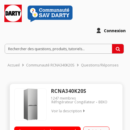
Connexion
Accueil
Communauté RCNA340K20S
Questions/Réponses
RCNA340K20S
1247
membres
Réfrigérateur Congélateur
BEKO
Voir la description
Volume 302 L - Dimensions HxLxP : 175.4x59.5x65 cm - A+
Réfrigérateur à froid ventilé 205 litres Congélateur à froid