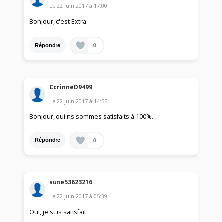
Le
22 juin 2017
à
17:00
Bonjour, c'est Extra
0
Répondre
CorinneD9499
Le
22 juin 2017
à
14:55
Bonjour, oui ns sommes satisfaits à 100%.
0
Répondre
sune53623216
Le
22 juin 2017
à
05:39
Oui, je suis satisfait.