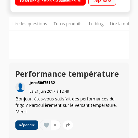
Rejoindre
Poser une question à la communauté
ventilé 97 litres Eclairage LED - Finition silver
Lire les questions
Tutos produits
Le blog
Lire la notice
Performance température
jero50675132
Le
21 juin 2017
à
12:49
Bonjour, êtes-vous satisfait des performances du
frigo ? Particulièrement sur le versant température.
Merci
0
Répondre