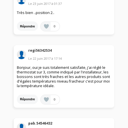
Le
23 juin 2017
à
01:37
Très bien ..position 2..
0
Répondre
regi56342534
Le
22 juin 2017
à
17:14
Bonjour, oui je suis totalement satisfaite, j'ai réglé le
thermostat sur 3, comme indiqué par l'installateur, les
boissons sont très fraiches et les autres produits sont
d'égales températures niveau fraicheur c'est pour moi
la température idéale.
0
Répondre
pab.54546432