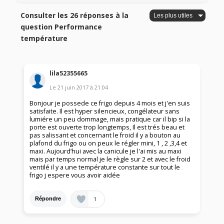
Consulter les 26 réponses à la
question Performance
température
lila52355665
Le
21 juin 2017
à
21:04
Bonjour je possede ce frigo depuis 4 mois et j'en suis
satisfaite. Il est hyper silencieux, congélateur sans
lumiére un peu dommage, mais pratique car il bip si la
porte est ouverte trop longtemps, Il est trés beau et
pas salissant et concernant le froid il y a bouton au
plafond du frigo ou on peux le régler mini, 1 , 2 ,3,4 et
maxi. Aujourd’hui avec la canicule je l'ai mis au maxi
mais par temps normal je le règle sur 2 et avec le froid
ventilé il y a une température constante sur tout le
frigo j espere vous avoir aidée
1
Répondre