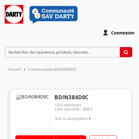
Connexion
Accueil
Communauté BDIN384D0C
BDIN384D0C
1020
membres
Lave vaisselle
BEKO
Voir la description
Encastrable - Largeur 60 cm (14 couverts) - 44dB
Consommation d'eau 9,5 L/cycle - Classe énergétique C