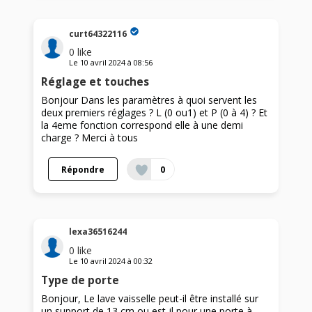
curt64322116
0
like
Le
10 avril 2024
à
08:56
Réglage et touches
Bonjour Dans les paramètres à quoi servent les
deux premiers réglages ? L (0 ou1) et P (0 à 4) ? Et
la 4eme fonction correspond elle à une demi
charge ? Merci à tous
Répondre
0
lexa36516244
0
like
Le
10 avril 2024
à
00:32
Type de porte
Bonjour, Le lave vaisselle peut-il être installé sur
un support de 13 cm ou est-il pour une porte à