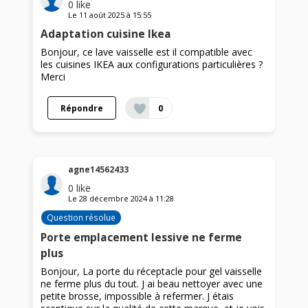
0
like
Le
11 août 2025
à
15:55
Adaptation cuisine Ikea
Bonjour, ce lave vaisselle est il compatible avec
les cuisines IKEA aux configurations particulières ?
Merci
Répondre
0
agne14562433
0
like
Le
28 décembre 2024
à
11:28
Question résolue
Porte emplacement lessive ne ferme
plus
Bonjour, La porte du réceptacle pour gel vaisselle
ne ferme plus du tout. J ai beau nettoyer avec une
petite brosse, impossible à refermer. J étais