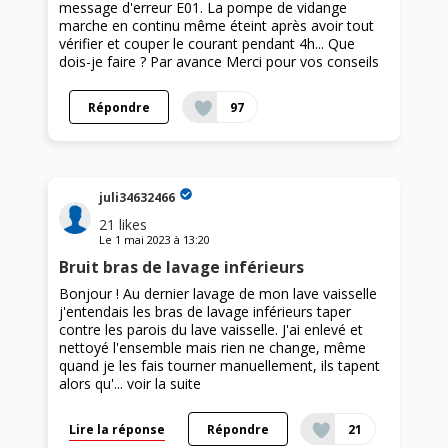
message d'erreur E01. La pompe de vidange
marche en continu même éteint après avoir tout
vérifier et couper le courant pendant 4h... Que
dois-je faire ? Par avance Merci pour vos conseils
Répondre
97
juli34632466
21
likes
Le
1 mai 2023
à
13:20
Bruit bras de lavage inférieurs
Bonjour ! Au dernier lavage de mon lave vaisselle
j'entendais les bras de lavage inférieurs taper
contre les parois du lave vaisselle. J'ai enlevé et
nettoyé l'ensemble mais rien ne change, même
quand je les fais tourner manuellement, ils tapent
alors qu'...
voir la suite
Lire la réponse
Répondre
21