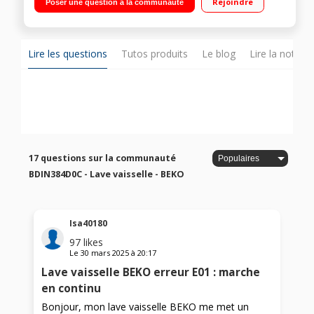
Rejoindre
Poser une question à la communauté
Départ différé de 30 min. à 24 heures / LedSpot : témoin
lumineux projeté au sol Séchage SelfDry - Programme mini 30'
- CornerIntense
Lire les questions
Tutos produits
Le blog
Lire la notice
17 questions sur la communauté
BDIN384D0C - Lave vaisselle - BEKO
Isa40180
97
likes
Le
30 mars 2025
à
20:17
Lave vaisselle BEKO erreur E01 : marche
en continu
Bonjour, mon lave vaisselle BEKO me met un