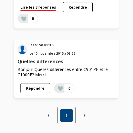
Lire les 3 réponses
Répondre
0
isra15876616
Le
10 novembre 2015
à
09:55
Quelles différences
Bonjour Quelles différences entre C901PE et le
C1000E? Merci
Répondre
0
1