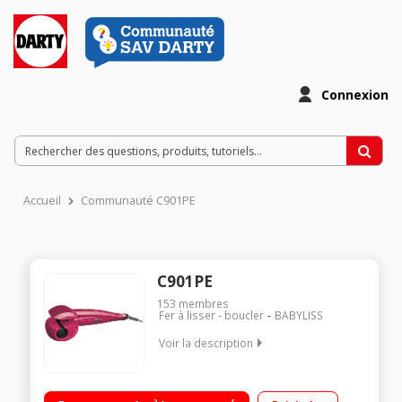
Connexion
Accueil
Communauté C901PE
C901PE
153
membres
Fer à lisser - boucler
BABYLISS
Voir la description
Fer à boucler motorisé Mise en forme en 12 secondes - Signal
sonore Revêtement Céramique 2 positions de température