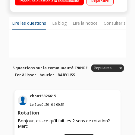
Rejoindre
Poser une question à la communauté
185 et 205°C
Lire les questions
Le blog
Lire la notice
Consulter sur d
5 questions sur la communauté C901PE
- Fer à lisser - boucler - BABYLISS
chou15326615
Le
9 août 2016
à
00:51
Rotation
Bonjour, est-ce qu'il fait les 2 sens de rotation?
Merci