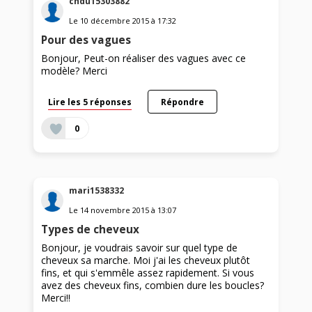
chdu15303882
Le
10 décembre 2015
à
17:32
Pour des vagues
Bonjour, Peut-on réaliser des vagues avec ce
modèle? Merci
Lire les 5 réponses
Répondre
0
mari1538332
Le
14 novembre 2015
à
13:07
Types de cheveux
Bonjour, je voudrais savoir sur quel type de
cheveux sa marche. Moi j'ai les cheveux plutôt
fins, et qui s'emmêle assez rapidement. Si vous
avez des cheveux fins, combien dure les boucles?
Merci!!