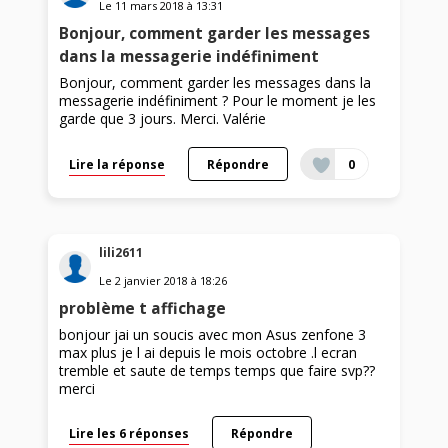
Le
11 mars 2018
à
13:31
Bonjour, comment garder les messages
dans la messagerie indéfiniment
Bonjour, comment garder les messages dans la
messagerie indéfiniment ? Pour le moment je les
garde que 3 jours. Merci. Valérie
Lire la réponse
Répondre
0
lili2611
Le
2 janvier 2018
à
18:26
problème t affichage
bonjour jai un soucis avec mon Asus zenfone 3
max plus je l ai depuis le mois octobre .l ecran
tremble et saute de temps temps que faire svp??
merci
Lire les 6 réponses
Répondre