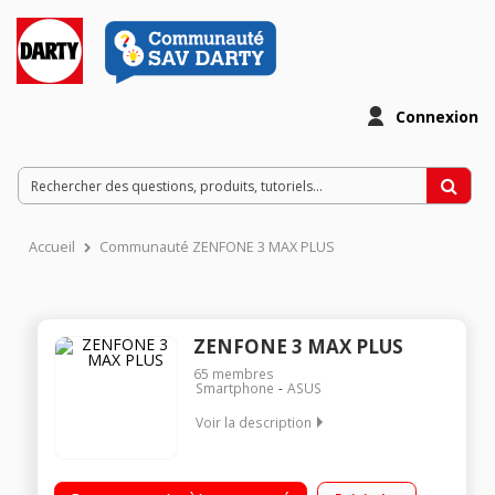
Connexion
Accueil
Communauté ZENFONE 3 MAX PLUS
ZENFONE 3 MAX PLUS
65
membres
Smartphone
ASUS
Voir la description
Mobile sous OS Android 6.0 - Marshmallow - 4G Écran tactile
13,9 cm (5,5'') - Full HD 1920 x 1080 pixels Processeur