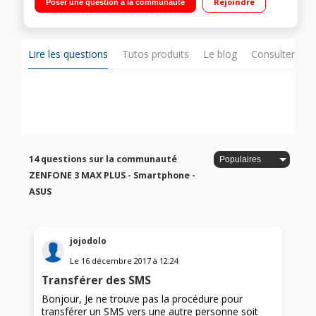
Rejoindre
Poser une question à la communauté
Qualcomm S430 Octo Core 1,4GHz - 32Go de mémoire
Appareil photo 16 mégapixels - Vidéo Full HD 1080p
Lire les questions
Tutos produits
Le blog
Consulter sur
14 questions sur la communauté
ZENFONE 3 MAX PLUS - Smartphone -
ASUS
jojodolo
Le
16 décembre 2017
à
12:24
Transférer des SMS
Bonjour, Je ne trouve pas la procédure pour
transférer un SMS vers une autre personne soit