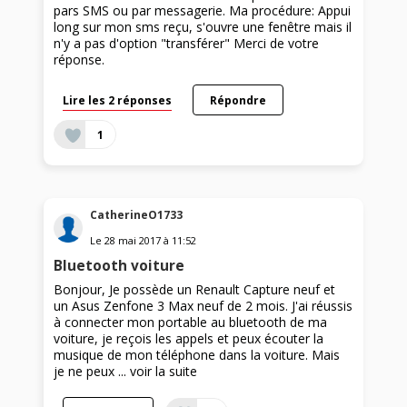
pars SMS ou par messagerie. Ma procédure: Appui
long sur mon sms reçu, s'ouvre une fenêtre mais il
n'y a pas d'option "transférer" Merci de votre
réponse.
Lire les 2 réponses
Répondre
1
CatherineO1733
Le
28 mai 2017
à
11:52
Bluetooth voiture
Bonjour, Je possède un Renault Capture neuf et
un Asus Zenfone 3 Max neuf de 2 mois. J'ai réussis
à connecter mon portable au bluetooth de ma
voiture, je reçois les appels et peux écouter la
musique de mon téléphone dans la voiture. Mais
je ne peux ...
voir la suite