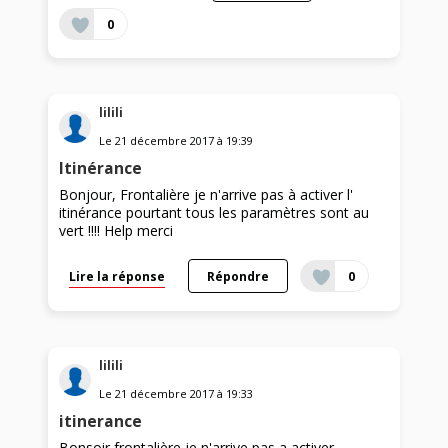
0
lilili
Le
21 décembre 2017
à
19:39
Itinérance
Bonjour, Frontalière je n'arrive pas à activer l'
itinérance pourtant tous les paramètres sont au
vert !!!! Help merci
Lire la réponse
Répondre
0
lilili
Le
21 décembre 2017
à
19:33
itinerance
Bonsoir frontalière je n'arrive pas a activer