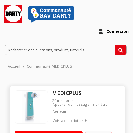
Connexion
Accueil
Communauté MEDICPLUS
MEDICPLUS
24
membres
Appareil de massage - Bien être
Aerosure
Voir la description
Appareil d'aide à la respiration portatif et rechargeable 2
modes : Fitness respiratoire / Evacuation mucus Soulage