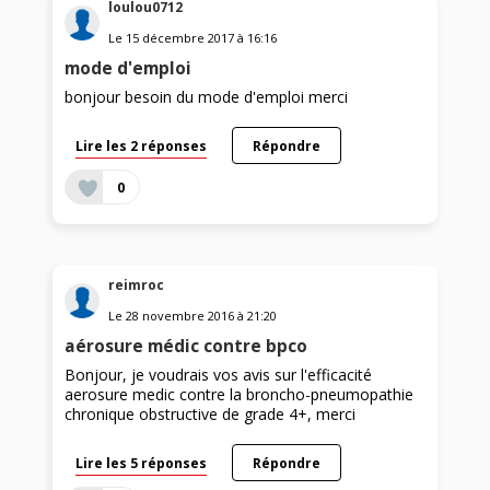
loulou0712
Le
15 décembre 2017
à
16:16
mode d'emploi
bonjour besoin du mode d'emploi merci
Lire les 2 réponses
Répondre
0
reimroc
Le
28 novembre 2016
à
21:20
aérosure médic contre bpco
Bonjour, je voudrais vos avis sur l'efficacité
aerosure medic contre la broncho-pneumopathie
chronique obstructive de grade 4+, merci
Lire les 5 réponses
Répondre