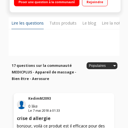
Rejoindre
Poser une question à la communauté
l’essoufflement et augmente la capacité respiratoire Fournis :
socle de charge, tête interchangeable, embout buccal
Lire les questions
Tutos produits
Le blog
Lire la notice
17 questions sur la communauté
MEDICPLUS - Appareil de massage -
Bien être - Aerosure
KedimM2093
0
like
Le
7 mai 2018
à
01:33
crise d allergie
bonjour, voilà ce produit est il efficace pour des