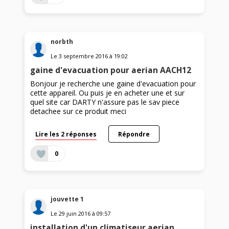
norbth
Le
3 septembre 2016
à
19:02
gaine d'evacuation pour aerian AACH12
Bonjour je recherche une gaine d'evacuation pour
cette appareil. Ou puis je en acheter une et sur
quel site car DARTY n'assure pas le sav piece
detachee sur ce produit meci
Lire les 2 réponses
Répondre
0
jouvette 1
Le
29 juin 2016
à
09:57
installation d'un climatiseur aerian