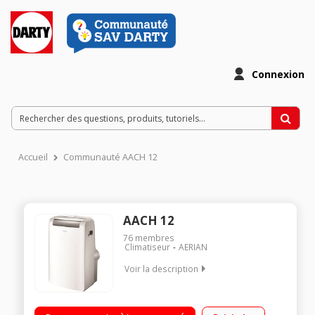
Connexion
Accueil
Communauté AACH 12
AACH 12
76
membres
Climatiseur
AERIAN
Voir la description
Classe énergétique A Puissance frigorifique : 3500 Watts
Niveau sonore 65 dB(A) Fonction chauffage - Electronique avec