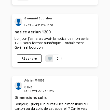
Gwénaël Bourdon
Le
22 mai 2017
à
11:52
notice aerian 1200
bonjour J'aimerais avoir la notice de mon aerian
1200 sous format numérique. Cordialement
Gwénaël bourdon
Répondre
0
AdrienM4805
0
like
Le
15 avril 2017
à
14:45
Dimensions colis
Bonjour, Quelqu'un aurait-il les dimensions du
carton ou du colis de cet appareil ? Car je vais