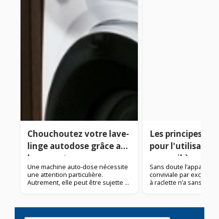
Chouchoutez votre lave-
Les principes à r
linge autodose grâce aux
pour l'utilisatio
bons gestes
appareil à raclet
Une machine auto-dose nécessite
Sans doute l’appareil d
une attention particulière.
conviviale par excellence
Autrement, elle peut être sujette à
à raclette n’a sans dout
des pannes. Pour faire rimer
aucun secret pour vous
"choyer" et "faire durer", voici un
être les suivants. Nous
petit rappel des meilleurs conseils
proposons des conseils
pour votre lave-linge. Remplir le
permettront de maîtrise