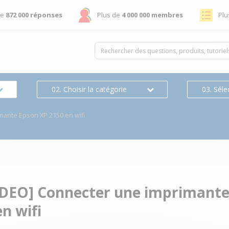
de
872 000 réponses
Plus de
4 000 000 membres
Plu
02. Choisir la catégorie
03. Séle
mante Epson XP 2150 en wifi
DEO] Connecter une imprimante
n wifi