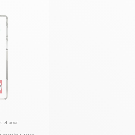
es et pour
e
.