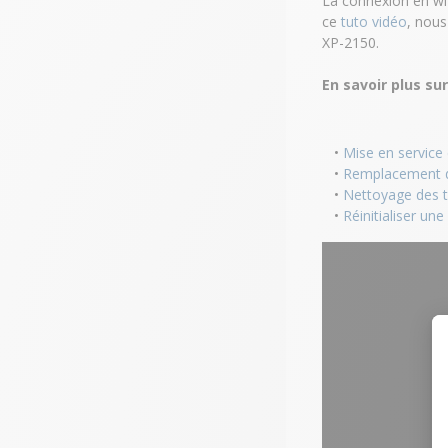
La connexion en wi
ce
tuto vidéo
, nou
XP-2150.
En savoir plus su
Mise en service
Remplacement de
Nettoyage des t
Réinitialiser u