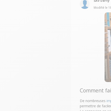
SAV Darty
Modifié le
1
Comment fair
De nombreuses
im
permettre de faci