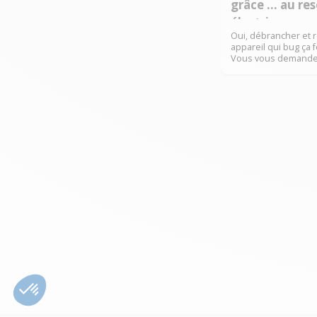
grâce … au res
électrique
Oui, débrancher et 
appareil qui bug ça 
Vous vous demande
en quoi est-ce que l
électrique est si eff
vous expliquons co
simple geste perme
sauver la mise en ca
Faire un reset électr
consiste à couper l’
électrique d’un app
quelques instants. 
vider les condensat
permet à certains 
d’être remis en que
à "zéro" pour repart
bonnes bases. L’avan
que cette manip fon
un tas d’appareils d
du lave-vaisselle au
en passant par le c
l'imprimante. C’est 
condensateur ? Sans
d’explication digne 
en génie électrique,