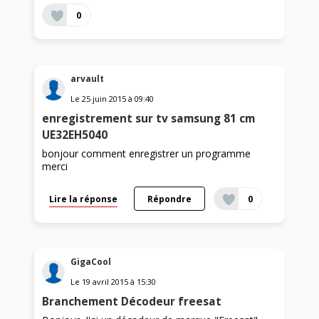
0
arvault
Le
25 juin 2015
à
09:40
enregistrement sur tv samsung 81 cm
UE32EH5040
bonjour comment enregistrer un programme
merci
Lire la réponse
Répondre
0
GigaCool
Le
19 avril 2015
à
15:30
Branchement Décodeur freesat