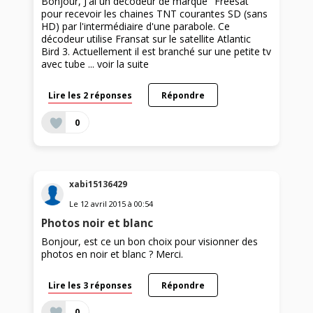
Bonjour, J'ai un décodeur de marque "Freesat"
pour recevoir les chaines TNT courantes SD (sans
HD) par l'intermédiaire d'une parabole. Ce
décodeur utilise Fransat sur le satellite Atlantic
Bird 3. Actuellement il est branché sur une petite tv
avec tube ...
voir la suite
Lire les 2 réponses
Répondre
0
xabi15136429
Le
12 avril 2015
à
00:54
Photos noir et blanc
Bonjour, est ce un bon choix pour visionner des
photos en noir et blanc ? Merci.
Lire les 3 réponses
Répondre
0