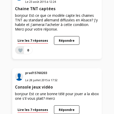
Le
23 août 2015
à
12:24
Chaine TNT captées
bonjour Est-ce que ce modèle capte les chaines
TNT au standard allemand diffusées en Alsace? J'y
habite et j'aimerai l'acheter à cette condition.
Merci pour votre réponse.
Lire les 7 réponses
Répondre
0
prad15760203
Le
28 juillet 2015
à
17:52
Console jeux vidéo
bonjour Est ce une bonne télé pour jouer a la xbox
one s'il vous plait? merci
Lire les 7 réponses
Répondre