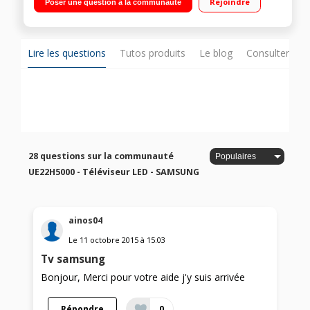
Rejoindre
Poser une question à la communauté
DVI
Lire les questions
Tutos produits
Le blog
Consulter sur
28 questions sur la communauté
UE22H5000 - Téléviseur LED - SAMSUNG
ainos04
Le
11 octobre 2015
à
15:03
Tv samsung
Bonjour, Merci pour votre aide j'y suis arrivée
Répondre
0