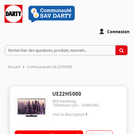
Connexion
Accueil
Communauté UE22H5000
UE22H5000
903
membres
Téléviseur LED
SAMSUNG
Voir la description
Ecran de 54,7 cm (22") - HDTV 1080p Technologie 50 Hz (CMR
100 Hz) - Rétro éclairage LED Direct 3 HDMI, 1 USB, Port CI+,