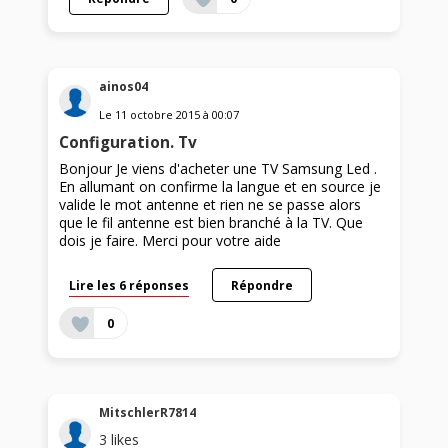
ainos04
Le
11 octobre 2015
à
00:07
Configuration. Tv
Bonjour Je viens d'acheter une TV Samsung Led .
En allumant on confirme la langue et en source je
valide le mot antenne et rien ne se passe alors
que le fil antenne est bien branché à la TV. Que
dois je faire. Merci pour votre aide
Lire les 6 réponses
Répondre
0
MitschlerR7814
3
likes