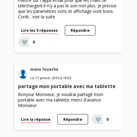
mettre sur l appli email pour que les mails se
telechargent.il n'y a pas le son non plus. Je precise
que les paramètres sons et affichage sont bons.
Cordi...
voir la suite
Lire les 5 réponses
Répondre
0
manu fouache
Le
17 janvier 2016
à
16:03
partage mon portable avec ma tablette
Bonjour Monsieur, je voudrai partagé mon
portable avec ma tablette. merci d'avance
Monsieur.
Lire la réponse
Répondre
0