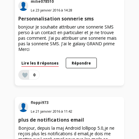
milie078510
Le
23 janvier 2016
à
14:28
Personnalisation sonnerie sms
bonjour Je souhaite attribuer une sonnerie SMS
perso à un contact en particulier et je ne trouve
pas comment. J'ai pu attribuer une sonnerie mais
pas la sonnerie SMS. J'ai le galaxy GRAND prime
Merci
Lire les 8 réponses
Répondre
0
floppi973
Le
21 janvier 2016
à
11:42
plus de notifications email
Bonjour, depuis la maj Android lollipop 5.0,je ne
reçois plus les notifications d email,je dois me