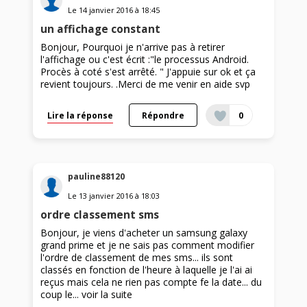
Le
14 janvier 2016
à
18:45
un affichage constant
Bonjour, Pourquoi je n'arrive pas à retirer
l'affichage ou c'est écrit :"le processus Android.
Procès à coté s'est arrêté. " J'appuie sur ok et ça
revient toujours. .Merci de me venir en aide svp
Lire la réponse
Répondre
0
pauline88120
Le
13 janvier 2016
à
18:03
ordre classement sms
Bonjour, je viens d'acheter un samsung galaxy
grand prime et je ne sais pas comment modifier
l'ordre de classement de mes sms... ils sont
classés en fonction de l'heure à laquelle je l'ai ai
reçus mais cela ne rien pas compte fe la date... du
coup le...
voir la suite