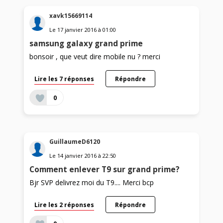
xavk15669114
Le
17 janvier 2016
à
01:00
samsung galaxy grand prime
bonsoir , que veut dire mobile nu ? merci
Lire les 7 réponses
Répondre
0
GuillaumeD6120
Le
14 janvier 2016
à
22:50
Comment enlever T9 sur grand prime?
Bjr SVP delivrez moi du T9.... Merci bcp
Lire les 2 réponses
Répondre