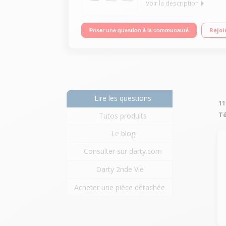
Voir la description
Trio Avec répondeur Avec mains libres Ecran LCD 
Rejoi
Poser une question à la communauté
Lire les questions
11
Té
Tutos produits
Le blog
Consulter sur darty.com
Darty 2nde Vie
Acheter une pièce détachée