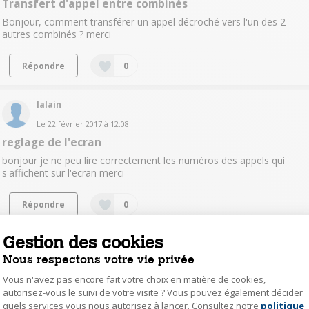
Transfert d'appel entre combinés
Bonjour, comment transférer un appel décroché vers l'un des 2
autres combinés ? merci
Répondre
0
lalain
Le
22 février 2017
à
12:08
reglage de l'ecran
bonjour je ne peu lire correctement les numéros des appels qui
s'affichent sur l'ecran merci
Répondre
0
Gestion des cookies
annickdada89
Nous respectons votre vie privée
Le
10 février 2017
à
09:52
Vous n'avez pas encore fait votre choix en matière de cookies,
Bruit sur un des téléphone
autorisez-vous le suivi de votre visite ? Vous pouvez également décider
Bonjour, J'ai de temps en temps un petit bruit "genre blong" juste
quels services vous nous autorisez à lancer. Consultez notre
politique
Axeptio consent