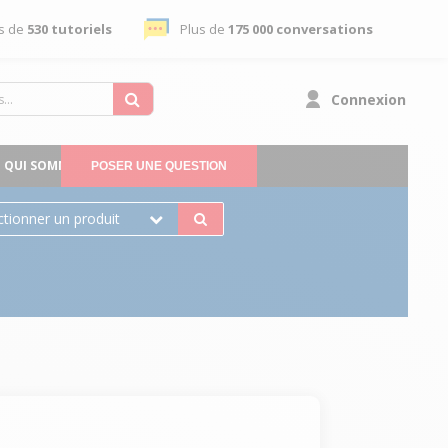
s de
530 tutoriels
Plus de
175 000 conversations
Connexion
QUI SOMMES-NOUS
POSER UNE QUESTION
ctionner un produit