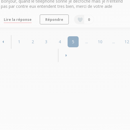
Bonjour, quand le telephone sonne je decroche mais je n'entend
pas par contre eux entendent tres bien, merci de votre aide
Lire la réponse
Répondre
0
1
2
3
4
5
...
10
...
12