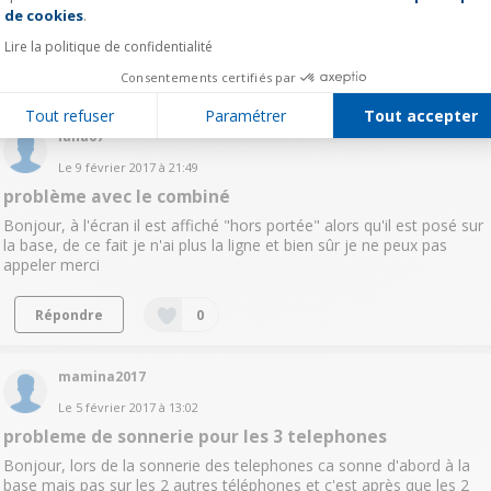
sur un de mes combinés (pas celui de la base) de quoi cela peut il
de cookies
.
provenir ? Merci d'avance
Lire la politique de confidentialité
Répondre
0
Consentements certifiés par
Tout refuser
Paramétrer
Tout accepter
lana07
Le
9 février 2017
à
21:49
problème avec le combiné
Bonjour, à l'écran il est affiché "hors portée" alors qu'il est posé sur
la base, de ce fait je n'ai plus la ligne et bien sûr je ne peux pas
appeler merci
Répondre
0
mamina2017
Le
5 février 2017
à
13:02
probleme de sonnerie pour les 3 telephones
Bonjour, lors de la sonnerie des telephones ca sonne d'abord à la
base mais pas sur les 2 autres téléphones et c'est après que les 2