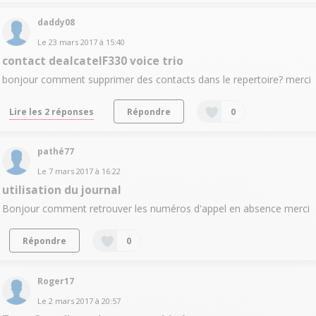
daddy08
Le
23 mars 2017
à
15:40
contact dealcatelF330 voice trio
bonjour comment supprimer des contacts dans le repertoire? merci
Lire les 2 réponses
Répondre
0
pathé77
Le
7 mars 2017
à
16:22
utilisation du journal
Bonjour comment retrouver les numéros d'appel en absence merci
Répondre
0
Roger17
Le
2 mars 2017
à
20:57