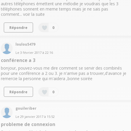
autres téléphones émettent une mélodie je voudrais que les 3
téléphones sonnent en meme temps mais je ne sais pas
comment...
voir la suite
Répondre
0
loulou5479
Le
3 février 2017
à
22:16
conférence a 3
bonjour, pouvez-vous me dire comment se servir des combinés
pour une conférence a 2 ou 3. je n'arrive pas a trouver,d'avance je
remercie la personne qui m'aidera ,bonne soirée
Répondre
0
gouileriber
Le
29 janvier 2017
à
15:52
probleme de connexion