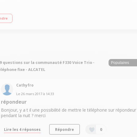
2 lignes
ndre
9 questions sur la communauté F330 Voice Trio -
léphone fixe - ALCATEL
Cathyfro
Le
26 mars 2017
à
14:33
répondeur
Bonjour, y a t il une possibilité de mettre le téléphone sur répondeur
pendant la nuit ? merci
Lire les 4 réponses
Répondre
0