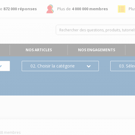
de
872 000 réponses
Plus de
4 000 000 membres
Plu
NOS ARTICLES
NOS ENGAGEMENTS
02. Choisir la catégorie
03. Séle
88
membres