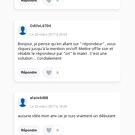
0
Répondre
OdileL6704
Le
26 mars 2017
à
20:03
Bonjour, je pense qu'en allant sur " répondeur" , vous
cliquez jusqu'à la mention on/off. Mettre off le soir et
rétablir le répondeur par "on" le matin . C'est une
solution ... Cordialement
0
Répondre
alain6408
Le
26 mars 2017
à
18:09
aucune idée mon ami car je suis vraiment un débutant
0
Répondre