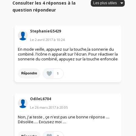
Consulter les 4 réponses à la
question répondeur
StephanieG5429
Le
2 avril 2017
à
10:24
En mode veille, appuyez sur la touche,la sonnerie du
combiné. l'icône n apparaît sur l'écran. Pour réactiver la
sonnerie du combiné, appuyez sur la touche enfoncée
1
Répondre
OdileL6704
Le
26 mars 2017
à
20:05
Non, j'ai teste , çe n'est pas une bonne réponse ....
Désolée..... Excusez moi ....