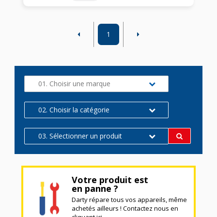
1
01. Choisir une marque
02. Choisir la catégorie
03. Sélectionner un produit
Votre produit est
en panne ?
Darty répare tous vos appareils, même
achetés ailleurs ! Contactez nous en
cliquant ici.