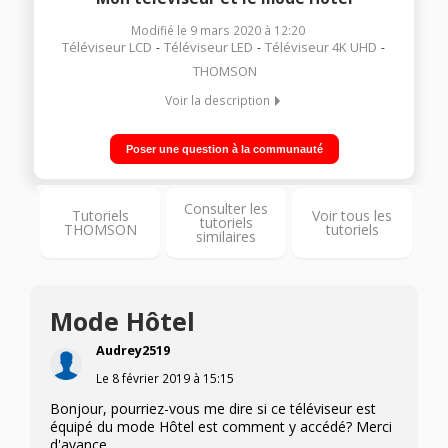
Modifié le
9 mars 2020
à
12:20
Téléviseur LCD
Téléviseur LED
Téléviseur 4K UHD
THOMSON
Voir la description
Votre téléviseur Thomson dispose d'un mode Hôtel et vous
souhaitez y accéder.
Poser une question à la communauté
Consulter les
Tutoriels
Voir tous les
tutoriels
THOMSON
tutoriels
similaires
Mode Hôtel
Audrey2519
Le
8 février 2019
à
15:15
Bonjour, pourriez-vous me dire si ce téléviseur est
équipé du mode Hôtel est comment y accédé? Merci
d'avance