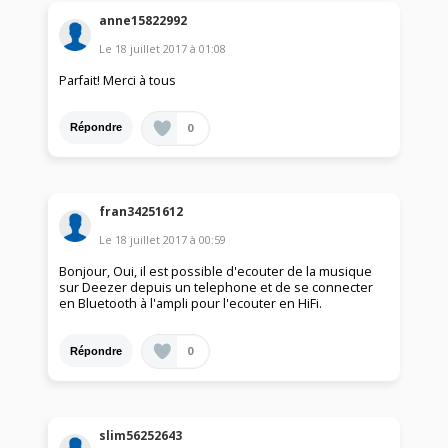
anne15822992
Le
18 juillet 2017
à
01:08
Parfait! Merci à tous
0
Répondre
fran34251612
Le
18 juillet 2017
à
00:59
Bonjour, Oui, il est possible d'ecouter de la musique
sur Deezer depuis un telephone et de se connecter
en Bluetooth à l'ampli pour l'ecouter en HiFi.
0
Répondre
slim56252643