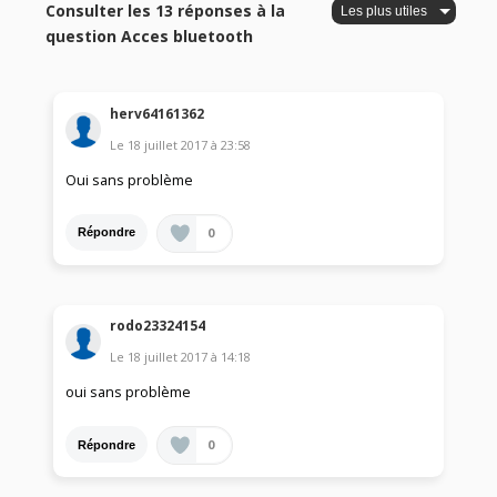
Consulter les 13 réponses à la
question Acces bluetooth
herv64161362
Le
18 juillet 2017
à
23:58
Oui sans problème
0
Répondre
rodo23324154
Le
18 juillet 2017
à
14:18
oui sans problème
0
Répondre