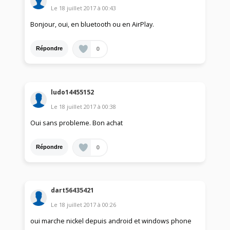
Le
18 juillet 2017
à
00:43
Bonjour, oui, en bluetooth ou en AirPlay.
0
Répondre
ludo14455152
Le
18 juillet 2017
à
00:38
Oui sans probleme. Bon achat
0
Répondre
dart56435421
Le
18 juillet 2017
à
00:26
oui marche nickel depuis android et windows phone