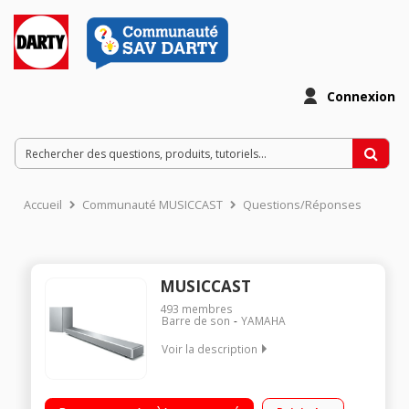
Connexion
Accueil
Communauté MUSICCAST
Questions/Réponses
MUSICCAST
493
membres
Barre de son
YAMAHA
Voir la description
Barre de son de 94,4 cm de large - Son surround 7.1
Puissance totale 107 Watts - 16 haut-parleurs Bluetooth,