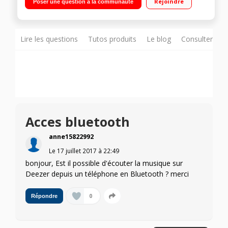
Rejoindre
Poser une question à la communauté
Airplay - Connectiques HDMI compatibles 4K Ultra HD
Compatible système Yamaha MusicCast
Lire les questions
Tutos produits
Le blog
Consulter sur
Acces bluetooth
anne15822992
Le
17 juillet 2017
à
22:49
bonjour, Est il possible d'écouter la musique sur
Deezer depuis un téléphone en Bluetooth ? merci
0
Répondre