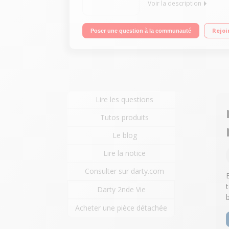
Voir la description
Puissance 2 x 30 watts Amplificateur numérique B
Rejoi
Poser une question à la communauté
Lire les questions
Tutos produits
Le blog
Lire la notice
Consulter sur darty.com
Darty 2nde Vie
Acheter une pièce détachée