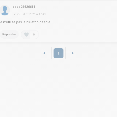
espa26626611
Le
25 juillet 2021
à
17:49
Je n'utllise pas le bluetoo desole
0
Répondre
1