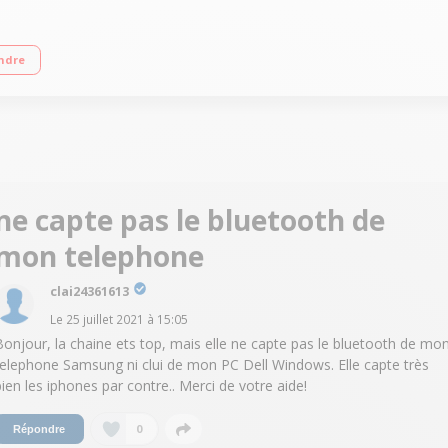
luetooth - Technologie de contrôle des vibrations Tuner DAB / DAB+
ndre
ne capte pas le bluetooth de
mon telephone
clai24361613
Le
25 juillet 2021
à
15:05
Bonjour, la chaine ets top, mais elle ne capte pas le bluetooth de mo
telephone Samsung ni clui de mon PC Dell Windows. Elle capte très
bien les iphones par contre.. Merci de votre aide!
0
Répondre