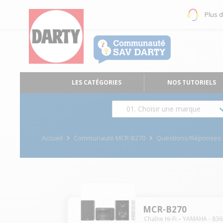
Plus 
LES CATÉGORIES
NOS TUTORIELS
01. Choisir une marque
Accueil
Communauté MCR-B270
Questions/Réponses
MCR-B270
Chaîne Hi-Fi
YAMAHA
-
836