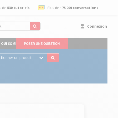
s de
530 tutoriels
Plus de
175 000 conversations
Connexion
QUI SOMMES-NOUS
POSER UNE QUESTION
ctionner un produit