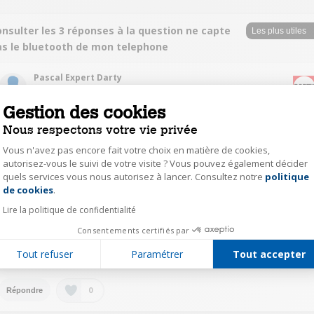
nsulter les 3 réponses à la question ne capte
as le bluetooth de mon telephone
Pascal Expert Darty
Le
2 août 2021
à
17:33
Gestion des cookies
Bonjour, pour lire un contenu Bluetooth il faut effectuer l'appairage comme
Nous respectons votre vie privée
à la page 54 de la notice. Bonne journée.
Vous n'avez pas encore fait votre choix en matière de cookies,
autorisez-vous le suivi de votre visite ? Vous pouvez également décider
0
Répondre
quels services vous nous autorisez à lancer. Consultez notre
politique
Axeptio consent
de cookies
.
blud13556624
Lire la politique de confidentialité
Le
25 juillet 2021
à
18:35
Consentements certifiés par
Bonjour, la chaîne capte mon xiaomi mais parfois il faut que je la réinitialise
Tout refuser
Paramétrer
Tout accepter
(option télécommande)
0
Répondre