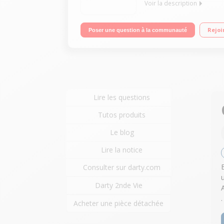
Voir la description
Puissance 2 x 30 watts Amplificateur numérique B
Rejoi
Poser une question à la communauté
Lire les questions
Tutos produits
Le blog
Lire la notice
Consulter sur darty.com
Darty 2nde Vie
.
Acheter une pièce détachée