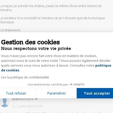
Lorsque j'ai acheté ma chaîne, j'avais le même choix entre Denon et
Yamaha.
Le vendeur m'a conseillé la Yamaha car je n'écoute que de la musique
classique.
Cordialement,
Gestion des cookies
0
Répondre
Nous respectons votre vie privée
Vous n'avez pas encore fait votre choix en matière de cookies,
aymi52456445
autorisez-vous le suivi de votre visite ? Vous pouvez également décider
Le
7 juillet 2023
à
14:06
quels services vous nous autorisez à lancer. Consultez notre
politique
Axeptio consent
de cookies
.
Sans hésiter, la Yamaha
Lire la politique de confidentialité
0
Répondre
Consentements certifiés par
Tout refuser
Paramétrer
Tout accepter
jean41215313
Le
7 juillet 2023
à
13:55