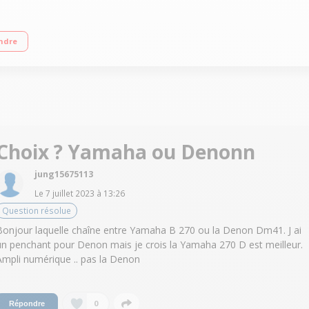
luetooth - Technologie de contrôle des vibrations Tuner DAB / DAB+
ndre
Choix ? Yamaha ou Denonn
jung15675113
Le
7 juillet 2023
à
13:26
Question résolue
Bonjour laquelle chaîne entre Yamaha B 270 ou la Denon Dm41. J ai
un penchant pour Denon mais je crois la Yamaha 270 D est meilleur.
Ampli numérique .. pas la Denon
0
Répondre