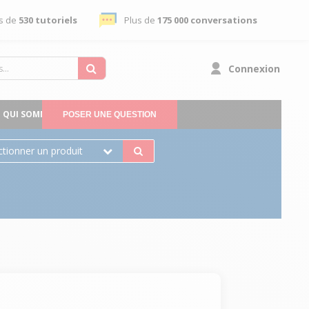
s de
530 tutoriels
Plus de
175 000 conversations
Connexion
QUI SOMMES-NOUS
POSER UNE QUESTION
ctionner un produit