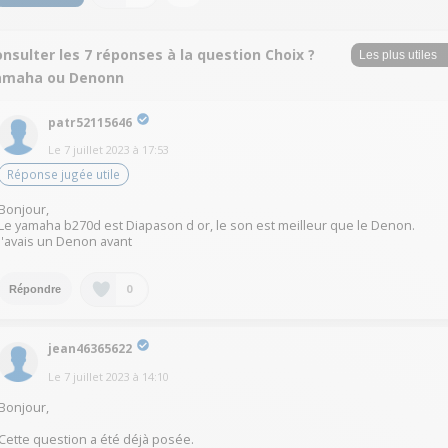
nsulter les 7 réponses à la question Choix ?
amaha ou Denonn
patr52115646
Le
7 juillet 2023
à
17:53
Réponse jugée utile
Bonjour,
Le yamaha b270d est Diapason d or, le son est meilleur que le Denon.
J'avais un Denon avant
0
Répondre
jean46365622
Le
7 juillet 2023
à
14:10
Bonjour,
Cette question a été déjà posée.