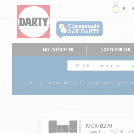
Plus 
LES CATÉGORIES
NOS TUTORIELS
01. Choisir une marque
Accueil
Communauté MCR-B270
Questions/Réponses
MCR-B270
Chaîne Hi-Fi
YAMAHA
-
836