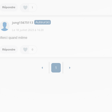
1
Répondre
Auteur(e)
jung15675113
Le
18 juillet 2023
à
16:20
Merci quand même
0
Répondre
1