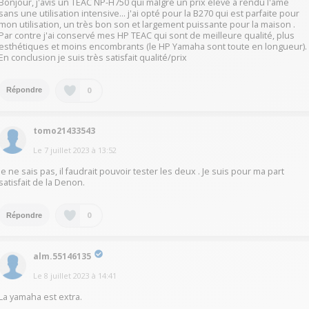
Bonjour, j'avis un TEAC NP-H750 qui malgré un prix élevé à rendu l'âme
sans une utilisation intensive... j'ai opté pour la B270 qui est parfaite pour
mon utilisation, un très bon son et largement puissante pour la maison .
Par contre j'ai conservé mes HP TEAC qui sont de meilleure qualité, plus
esthétiques et moins encombrants (le HP Yamaha sont toute en longueur).
En conclusion je suis très satisfait qualité/prix
0
Répondre
tomo21433543
Le
7 juillet 2023
à
13:52
Je ne sais pas, il faudrait pouvoir tester les deux . Je suis pour ma part
satisfait de la Denon.
0
Répondre
alm.55146135
Le
8 juillet 2023
à
14:41
La yamaha est extra.