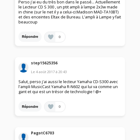
Perso j'ai eu du très bon dans le passé... Actuellement
le Lecteur CD S 300 , un ptit ampli à lampe 2x3w made
in chine (sur le net il y a celui-ci:Madison MAD-TA10BT)
et des enceintes Eltax de Bureau. L'ampli à Lampe y fait
beaucoup
0
Répondre
step15625356
Le
4 août 2017
à
20:43
Salut, perso j'ai aussi le lecteur Yamaha CD-S300 avec
l'ampli MusicCast Yamaha R-N602 qui lui va comme un
gant et qui est un trésor de technologie ! @+
0
Répondre
PagotC6703