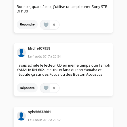
Bonsoir, quant à moi, j'utilise un ampli tuner Sony STR-
DH130
0
Répondre
MichelC7958
Le
4 août 2017
à
20:54
J'avais acheté le lecteur CD en même temps que l'ampli
YAMAHA RN-602. Je suis un fana du son Yamaha et
j'écoute ça sur des Focus ou des Boston Acoustics
0
Répondre
sylv56632661
Le
4 août 2017
à
20:52