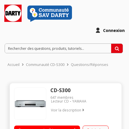
Connexion
Accueil
Communauté CD-S300
Questions/Réponses
CD-S300
647
membres
Lecteur CD
YAMAHA
Voir la description
Lecteur CD compatible MP3 et WMA Port USB Host compatible
iPod Convertisseur Burr Brown 192kHz/24-bit Télécommande