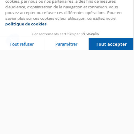
cookies, par nous ou nos partenaires, à des fins de mesures
d’audience, d’optimisation de la navigation et connexion. Vous
pouvez accepter ou refuser ces différentes opérations. Pour en
savoir plus sur ces cookies et leur utilisation, consultez notre
politique de cookies
.
Consentements certifiés par
Tout refuser
Paramétrer
Tout accepter
Plateforme de Gestion du Consentement : Personnalisez vos Options
Axeptio consent
Notre plateforme vous permet d'adapter et de gérer vos paramètres de 
Bien utiliser son appareil