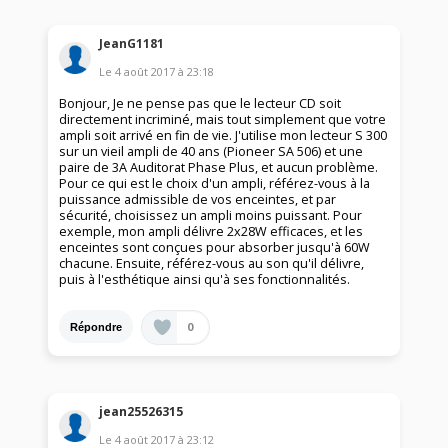
JeanG1181
Le
4 août 2017
à
23:18
Bonjour, Je ne pense pas que le lecteur CD soit
directement incriminé, mais tout simplement que votre
ampli soit arrivé en fin de vie. J'utilise mon lecteur S 300
sur un vieil ampli de 40 ans (Pioneer SA 506) et une
paire de 3A Auditorat Phase Plus, et aucun problème.
Pour ce qui est le choix d'un ampli, référez-vous à la
puissance admissible de vos enceintes, et par
sécurité, choisissez un ampli moins puissant. Pour
exemple, mon ampli délivre 2x28W efficaces, et les
enceintes sont conçues pour absorber jusqu'à 60W
chacune. Ensuite, référez-vous au son qu'il délivre,
puis à l'esthétique ainsi qu'à ses fonctionnalités.
0
Répondre
jean25526315
Le
4 août 2017
à
23:12