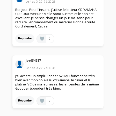
Le
4 août 2017
à
20:28
Bonjour, Pour l'instant, j'utilise le lecteur CD YAMAHA
CD S 300 avec une vielle sono Kustom et le son est
excellent. Je pense changer un jour ma sono pour
réduire l'encombrement du matériel. Bonne écoute.
Cordialement, Cathie
0
Répondre
JoelS4587
Le
4 août 2017
à
19:38
J'ai acheté un ampli Pioneer A20 qui fonctionne très
bien avec mon nouveau cd Yamaha, le tuner et la
platine JVC de ma jeunesse, les enceintes de la même
époque répondent très bien.
0
Répondre