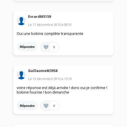
EvrardM5159
Le
17 décembre 2015
à
08:51
Oui une bobine complète transparente
0
Répondre
GuillaumeM3958
Le
13 décembre 2015
à
15:19
votre réponse est déjà arrivée ! donc oui je confirme !
bobine fournie ! bon dimanche
0
Répondre