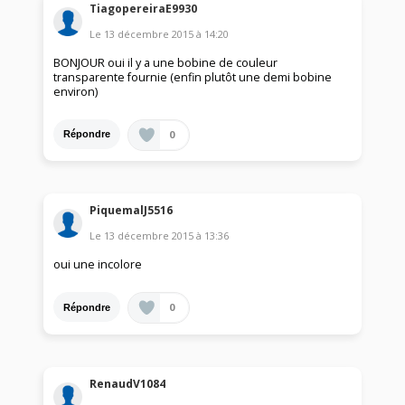
TiagopereiraE9930
Le
13 décembre 2015
à
14:20
BONJOUR oui il y a une bobine de couleur
transparente fournie (enfin plutôt une demi bobine
environ)
0
Répondre
PiquemalJ5516
Le
13 décembre 2015
à
13:36
oui une incolore
0
Répondre
RenaudV1084