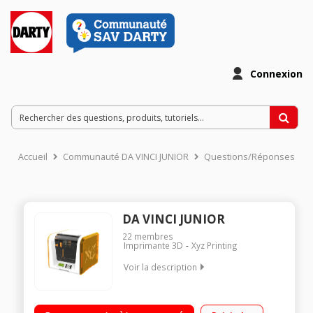
Connexion
Accueil
Communauté DA VINCI JUNIOR
Questions/Réponses
DA VINCI JUNIOR
22
membres
Imprimante 3D
Xyz Printing
Voir la description
Imprimante 3D Utilisation et logiciels simples à utiliser Idéale
pour les débutants Accés à une librairie cloud d’objets à