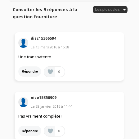
Consulter les 9 réponses à la
question fourniture
disc15366594
Le
13 mars 2016
à
15:38
Une transpatente
0
Répondre
nico15350909
Le
28 janvier 2016
à
11:44
Pas vraiment complète !
0
Répondre