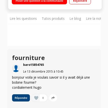
Rejoindre
Poser une question à la communauté
imprimer
Lire les questions
Tutos produits
Le blog
Lire la notice
fourniture
baro15854765
Le
13 décembre 2015
à
10:45
bonjour voila je voulais savoir si il y avait déjà une
bobine fournie?
cordialement hugo
0
Répondre