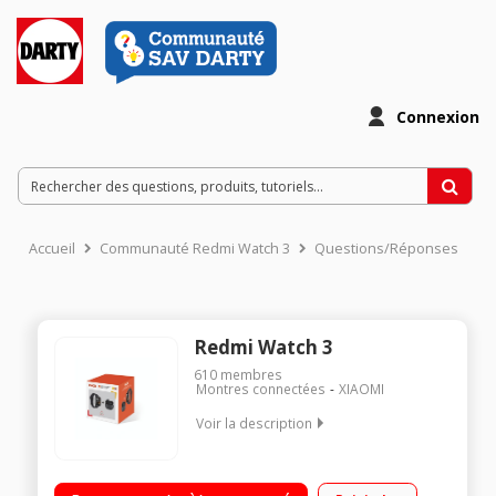
Connexion
Accueil
Communauté Redmi Watch 3
Questions/Réponses
Redmi Watch 3
610
membres
Montres connectées
XIAOMI
Voir la description
Grand écran AMOLED de 1,75’’ Always-on-display +200 fonds
d’écran - Écouteur Buds 4 Active inclus Suivi de la santé en