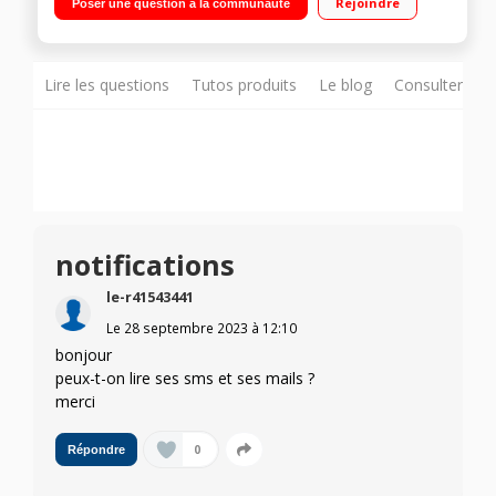
Rejoindre
Poser une question à la communauté
continu Jusqu’à 12 jours d’autonomie +120 mode de sports
GPS intégré - Étanchéité 5ATM Appels en bluetooth Haut-
parleur HD Réduction de bruit
Lire les questions
Tutos produits
Le blog
Consulter sur
notifications
le-r41543441
Le
28 septembre 2023
à
12:10
bonjour
peux-t-on lire ses sms et ses mails ?
merci
0
Répondre