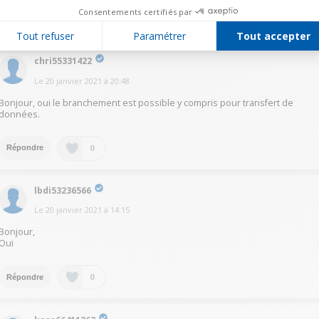
Consentements certifiés par
1
Répondre
Tout refuser
Paramétrer
Tout accepter
chri55331422
Le
20 janvier 2021
à
20:48
Bonjour, oui le branchement est possible y compris pour transfert de
données.
0
Répondre
lbdi53236566
Le
20 janvier 2021
à
14:15
Bonjour,
Oui
0
Répondre