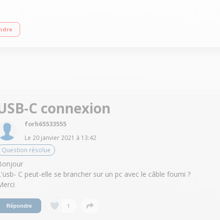
,67 Quad caméras 64 MP Batterie 5020mAh
ndre
USB-C connexion
forh65533555
Le
20 janvier 2021
à
13:42
Question résolue
Bonjour
L'usb- C peut-elle se brancher sur un pc avec le câble fourni ?
Merci
1
Répondre