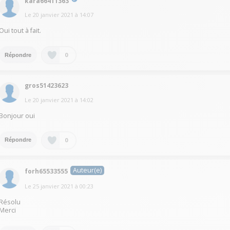
kara66411363
Le
20 janvier 2021
à
14:07
Oui tout à fait.
0
Répondre
gros51423623
Le
20 janvier 2021
à
14:02
Bonjour oui
0
Répondre
Auteur(e)
forh65533555
Le
25 janvier 2021
à
00:23
Résolu
Merci