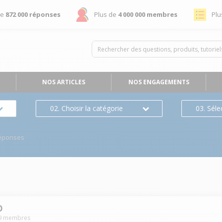
de
872 000 réponses
Plus de
4 000 000 membres
Plu
NOS ARTICLES
NOS ENGAGEMENTS
02. Choisir la catégorie
03. Séle
éponses
O
9
membres