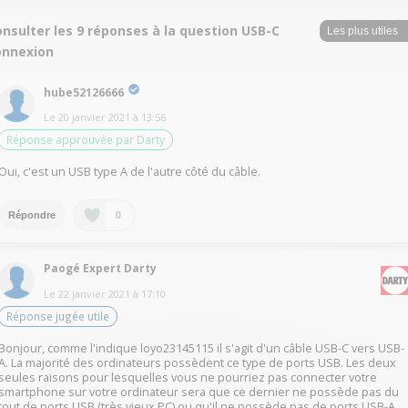
nsulter les 9 réponses à la question USB-C
onnexion
hube52126666
Le
20 janvier 2021
à
13:56
Réponse approuvée par Darty
Oui, c'est un USB type A de l'autre côté du câble.
0
Répondre
Paogé Expert Darty
Le
22 janvier 2021
à
17:10
Réponse jugée utile
Bonjour, comme l'indique loyo23145115 il s'agit d'un câble USB-C vers USB-
A. La majorité des ordinateurs possèdent ce type de ports USB. Les deux
seules raisons pour lesquelles vous ne pourriez pas connecter votre
smartphone sur votre ordinateur sera que ce dernier ne possède pas du
tout de ports USB (très vieux PC) ou qu'il ne possède pas de ports USB-A