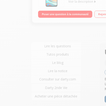
Voir la description
Qualcomm® Snapdragon ™ 720G DotDisplay de 6
Rejoi
Poser une question à la communauté
Lire les questions
Tutos produits
Le blog
Lire la notice
Consulter sur darty.com
Darty 2nde Vie
Acheter une pièce détachée