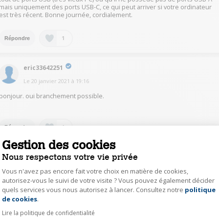
mais uniquement des ports USB-C, ce qui peut arriver si votre ordinateur
est très récent. Bonne journée, cordialement.
1
Répondre
eric33642251
Le
20 janvier 2021
à
19:16
bonjour. oui branchement possible.
1
Répondre
Gestion des cookies
Nous respectons votre vie privée
loyo23145115
Le
20 janvier 2021
à
14:58
Vous n'avez pas encore fait votre choix en matière de cookies,
autorisez-vous le suivi de votre visite ? Vous pouvez également décider
bonjour, c'est un cordon comme tous les cordons de smartphone qui se
quels services vous nous autorisez à lancer. Consultez notre
politique
Axeptio consent
branche sur n'importe quel port USB-A, donc sur un ordinateur équipé
de cookies
.
d'une entrée USB-A (au départ USB), soit à mon avis tous les ordinateurs
grands publics ;)
Lire la politique de confidentialité