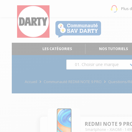
Plus 
LES CATÉGORIES
NOS TUTORIELS
01. Choisir une marque
Accueil
Communauté REDMI NOTE 9 PRO
Questions/R
REDMI NOTE 9 PR
Smartphone
XIAOMI
-
149