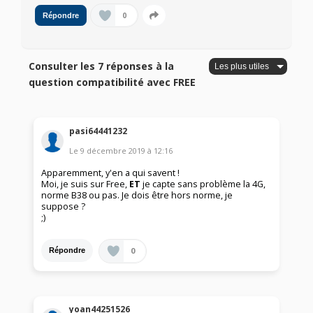
0
Répondre
Consulter les 7 réponses à la
question compatibilité avec FREE
pasi64441232
Le
9 décembre 2019
à
12:16
Apparemment, y'en a qui savent !
Moi, je suis sur Free,
ET
je capte sans problème la 4G,
norme B38 ou pas. Je dois être hors norme, je
suppose ?
;)
0
Répondre
yoan44251526