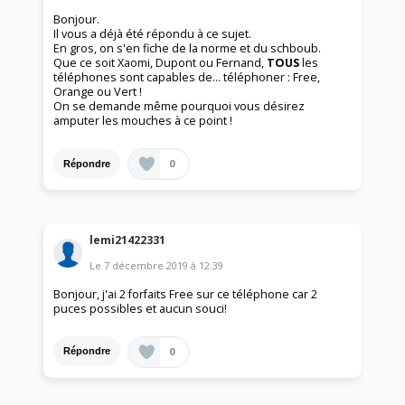
Bonjour.
Il vous a déjà été répondu à ce sujet.
En gros, on s'en fiche de la norme et du schboub.
Que ce soit Xaomi, Dupont ou Fernand,
TOUS
les
téléphones sont capables de... téléphoner : Free,
Orange ou Vert !
On se demande même pourquoi vous désirez
amputer les mouches à ce point !
0
Répondre
lemi21422331
Le
7 décembre 2019
à
12:39
Bonjour, j'ai 2 forfaits Free sur ce téléphone car 2
puces possibles et aucun souci!
0
Répondre