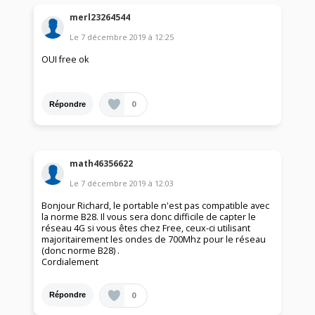
merl23264544
Le
7 décembre 2019
à
12:25
OUI free ok
0
Répondre
math46356622
Le
7 décembre 2019
à
12:03
Bonjour Richard, le portable n'est pas compatible avec
la norme B28. Il vous sera donc difficile de capter le
réseau 4G si vous êtes chez Free, ceux-ci utilisant
majoritairement les ondes de 700Mhz pour le réseau
(donc norme B28) .
Cordialement
0
Répondre