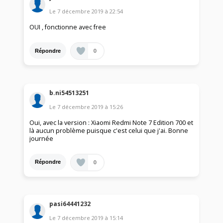
Le
7 décembre 2019
à
22:54
OUI , fonctionne avec free
0
Répondre
b.ni54513251
Le
7 décembre 2019
à
15:26
Oui, avec la version : Xiaomi Redmi Note 7 Edition 700 et
là aucun problème puisque c'est celui que j'ai. Bonne
journée
0
Répondre
pasi64441232
Le
7 décembre 2019
à
15:14