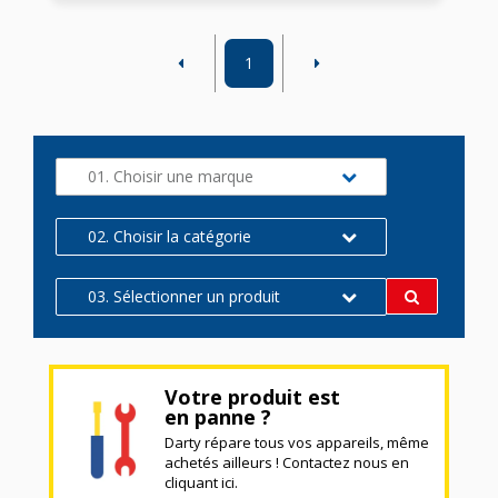
1
01. Choisir une marque
02. Choisir la catégorie
03. Sélectionner un produit
Votre produit est
en panne ?
Darty répare tous vos appareils, même
achetés ailleurs ! Contactez nous en
cliquant ici.