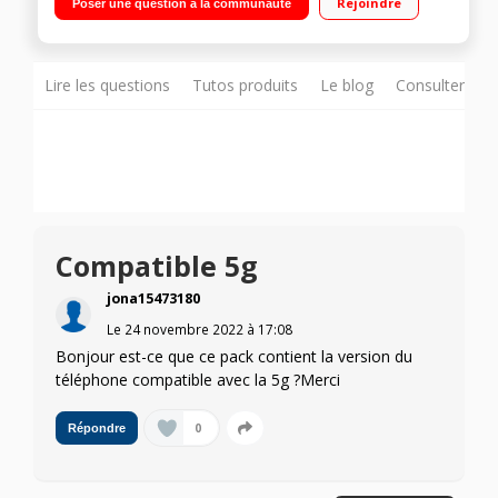
Rejoindre
Poser une question à la communauté
MediaTek Helio G96 Appareil photo ultra-haute résolution de
108MP
Lire les questions
Tutos produits
Le blog
Consulter sur
Compatible 5g
jona15473180
Le
24 novembre 2022
à
17:08
Bonjour est-ce que ce pack contient la version du
téléphone compatible avec la 5g ?Merci
0
Répondre