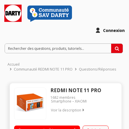
Connexion
Accueil
Communauté REDMI NOTE 11 PRO
Questions/Réponses
REDMI NOTE 11 PRO
1682
membres
Smartphone
XIAOMI
Voir la description
OS MIUI 13 - 128Go de ROM, 6Go de RAM Écran AMOLED FHD+
DotDisplay 120Hz de 6.67’’ Processeur haute performance