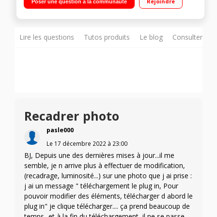
Rejoindre
Poser une question à la communauté
Snapdragon® 680 Processeur 6nm haute efficacité Quadruple
caméra IA de 50MP Objectifs ultra grand-angle et macro
Lire les questions
Tutos produits
Le blog
Consulter sur
Recadrer photo
pasle000
Le
17 décembre 2022
à
23:00
BJ, Depuis une des dernières mises à jour...il me
semble, je n arrive plus à effectuer de modification,
(recadrage, luminosité...) sur une photo que j ai prise :
j ai un message " téléchargement le plug in, Pour
pouvoir modifier des éléments, télécharger d abord le
plug in" je clique télécharger.... ça prend beaucoup de
temps...et à la fin du téléchargement, il ne se passe