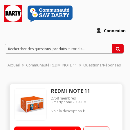
Connexion
Accueil
Communauté REDMI NOTE 11
Questions/Réponses
REDMI NOTE 11
2758
membres
Smartphone
XIAOMI
Voir la description
OS Android MIUI 13 - 128Go de ROM, 4Go de RAM Écran
AMOLED DotDisplay 90Hz FHD+ Double haut-parleur