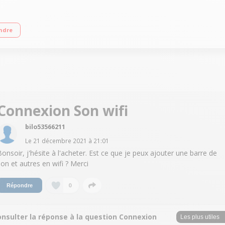
luide Conception métallique
ndre
Connexion Son wifi
bilo53566211
Le
21 décembre 2021
à
21:01
Bonsoir, j'hésite à l'acheter. Est ce que je peux ajouter une barre de
son et autres en wifi ? Merci
0
Répondre
onsulter la réponse à la question Connexion