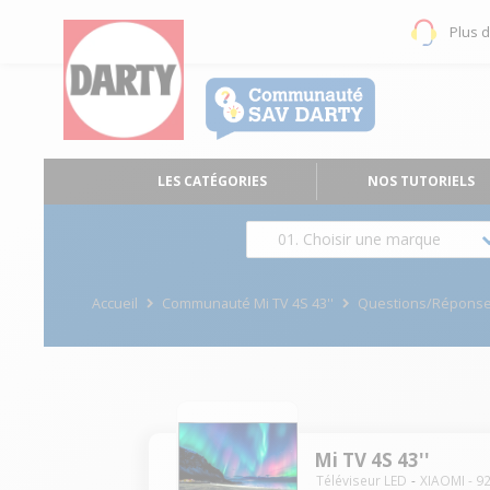
Plus 
LES CATÉGORIES
NOS TUTORIELS
01. Choisir une marque
Accueil
Communauté Mi TV 4S 43''
Questions/Répons
Mi TV 4S 43''
Téléviseur LED
XIAOMI
-
9