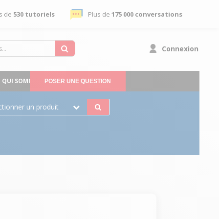
s de
530 tutoriels
Plus de
175 000 conversations
Connexion
QUI SOMMES-NOUS
POSER UNE QUESTION
ctionner un produit