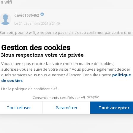
n wifi
davi61636462
Le
21 décembre 2021
à
21:40
Bonsoir, pour le wifi je ne pense pas mais c'est à confirmer par contre une
barre de son bluetooth fonctionne bien !
Gestion des cookies
0
Répondre
Nous respectons votre vie privée
Vous n'avez pas encore fait votre choix en matière de cookies,
autorisez-vous le suivi de votre visite ? Vous pouvez également décider
1
quels services vous nous autorisez à lancer. Consultez notre
politique
Axeptio consent
de cookies
.
Lire la politique de confidentialité
Consentements certifiés par
Tout refuser
Paramétrer
Tout accepter