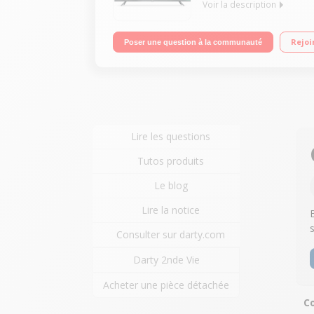
Voir la description
4K Processeur quad-core MTK 64-bit Mouvement f
Rejoi
Poser une question à la communauté
Lire les questions
Tutos produits
Le blog
Lire la notice
Consulter sur darty.com
Darty 2nde Vie
Acheter une pièce détachée
C