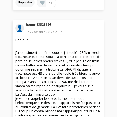
41
Répondre
hamm33323166
Le
29 octobre 2019
à
20:14
Bonjour,
J'ai quasiment le même soucis, j'ai roulé 1230km avec le
trottinette et aucun soucis à part les 3 changements de
pare boue, et les pneus crevés... , et là je suis en train
de me battre avec le vendeur et le constructeur pour
qu'on me répare ma trottinette. XIAOMI dit que la
trottinette est HS alors qu'elle roule très bien. Ils envoi
au bout de 2 semaines un devis de 301euros alors
que j'ai 2 ans de garanties. Le sav me dis hier que
xiaomi va me rappeler, et aujourd'hui je vois sur le
suivi que la trrottinette est en route pour le magasin.
Là c'est du n'importe quoi.
Je viens d'appeler le sav et ils me disent que
l'electronique sur des petits appareils ne fait pas parti
du contrat de garantie. Là il va falloir arrêter les bêtises.
Du coup un conseiller doit me rappeler pour faire une
contre expertise, car xiaomi veut changer sur la