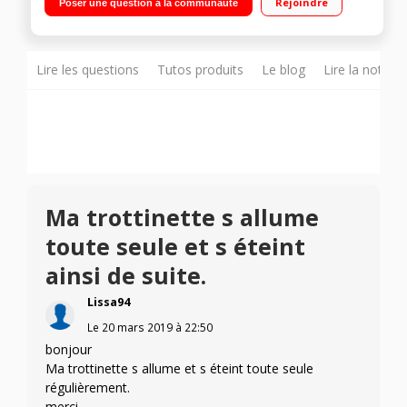
Rejoindre
Poser une question à la communauté
Lire les questions
Tutos produits
Le blog
Lire la notice
Ma trottinette s allume
toute seule et s éteint
ainsi de suite.
Lissa94
Le
20 mars 2019
à
22:50
bonjour
Ma trottinette s allume et s éteint toute seule
régulièrement.
merci