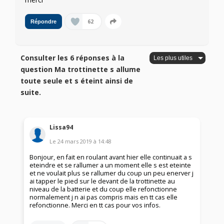
62
Répondre
Consulter les 6 réponses à la
question Ma trottinette s allume
toute seule et s éteint ainsi de
suite.
Lissa94
Le
24 mars 2019
à
14:48
Bonjour, en fait en roulant avant hier elle continuait a s
eteindre et se rallumer a un moment elle s est eteinte
et ne voulait plus se rallumer du coup un peu enerver j
ai tapper le pied sur le devant de la trottinette au
niveau de la batterie et du coup elle refonctionne
normalement j n ai pas compris mais en tt cas elle
refonctionne. Merci en tt cas pour vos infos.