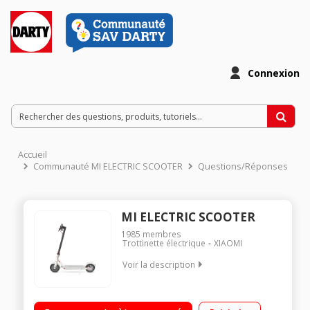
Connexion
Accueil
Communauté MI ELECTRIC SCOOTER
Questions/Réponses
MI ELECTRIC SCOOTER
1985
membres
Trottinette électrique
XIAOMI
Voir la description
Vitesse maximale de 25km/h Poids maximum supporté 100kg
Batterie 7800 mAh Autonomie jusqu'a 30 km