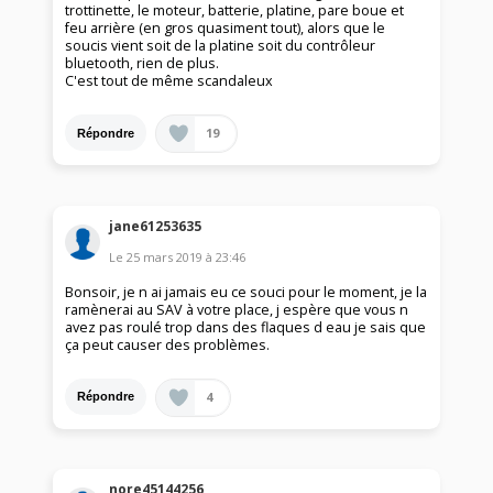
trottinette, le moteur, batterie, platine, pare boue et
feu arrière (en gros quasiment tout), alors que le
soucis vient soit de la platine soit du contrôleur
bluetooth, rien de plus.
C'est tout de même scandaleux
19
Répondre
jane61253635
Le
25 mars 2019
à
23:46
Bonsoir, je n ai jamais eu ce souci pour le moment, je la
ramènerai au SAV à votre place, j espère que vous n
avez pas roulé trop dans des flaques d eau je sais que
ça peut causer des problèmes.
4
Répondre
nore45144256