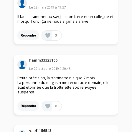
Le
22 mars 2019
à
19:57
Il faut la ramener au sav j ai mon frère et un collègue et
moi qui l ont ! Ça ne nous ai jamais arrivé.
3
Répondre
hamm33323166
Le
29 octobre 2019
à
20:45
Petite précision, la trottinette n'a que 7 mois.
La personne du magasin me recontacte demain, elle
était étonnée que la trottinette soit renvoyée.
suspens!
0
Répondre
v.j.41156543