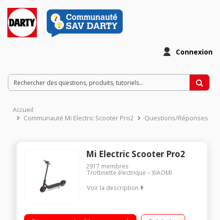
Connexion
Accueil
Communauté Mi Electric Scooter Pro2
Questions/Réponses
Mi Electric Scooter Pro2
2917
membres
Trottinette électrique
XIAOMI
Voir la description
Vitesse maximale de 25 km/h Poids maximum supporté 100
kg Batterie 12800 mAh Autonomie jusqu'à 45 km - Norme