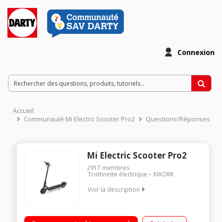
Connexion
Accueil
Communauté Mi Electric Scooter Pro2
Questions/Réponses
Mi Electric Scooter Pro2
2917
membres
Trottinette électrique
XIAOMI
Voir la description
Vitesse maximale de 25 km/h Poids maximum supporté 100
kg Batterie 12800 mAh Autonomie jusqu'à 45 km - Norme