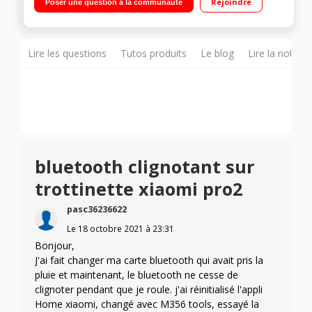
Rejoindre
Poser une question à la communauté
d'étanchéité IP54
Lire les questions
Tutos produits
Le blog
Lire la notice
bluetooth clignotant sur
trottinette xiaomi pro2
pasc36236622
Le
18 octobre 2021
à
23:31
Bonjour,
J'ai fait changer ma carte bluetooth qui avait pris la
pluie et maintenant, le bluetooth ne cesse de
clignoter pendant que je roule. j'ai réinitialisé l'appli
Home xiaomi, changé avec M356 tools, essayé la