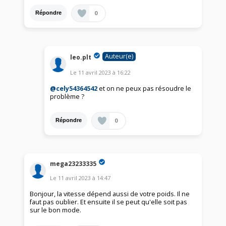
0
Répondre
Auteur(e)
leo.plt
Le
11 avril 2023
à
16:22
@cely54364542
et on ne peux pas résoudre le
problème ?
0
Répondre
mega23233335
Le
11 avril 2023
à
14:47
Bonjour, la vitesse dépend aussi de votre poids. Il ne
faut pas oublier. Et ensuite il se peut qu'elle soit pas
sur le bon mode.