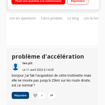
Rejoindre
Poser une question à la communauté
d'étanchéité IP54
Lire les questions
Tutos produits
Le blog
Lire la notice
problème d'accélération
leo.plt
Le
11 avril 2023
à
14:39
bonjour j'ai fait l'acquisition de cette trottinette mais
elle ne monte pas jusqu'à 25km sur les route droite,
est ce normal ?
0
Répondre