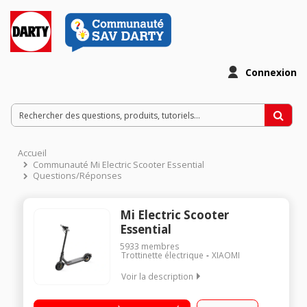
Connexion
Accueil
Communauté Mi Electric Scooter Essential
Questions/Réponses
Mi Electric Scooter
Essential
5933
membres
Trottinette électrique
XIAOMI
Voir la description
Vitesse maximale de 20 km/h Poids maximal supporté 100 kg
Batterie 5100 mAh Autonomie jusqu'à 20 km - Norme