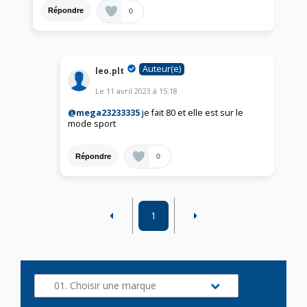
0
Répondre
Auteur(e)
leo.plt
Le
11 avril 2023
à
15:18
@mega23233335
je fait 80 et elle est sur le
mode sport
0
Répondre
1
01. Choisir une marque