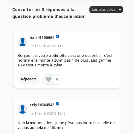
Consulter les 3 réponses à la
question problème d'accélération
hari41156661
Le
12 avril 2023
à
13:13
Bonjour , si votre trottinette c'est une essential , c'est
normal elle monte à 20km pas 1 de plus . Les gamme
au dessus monte à 25km
0
Répondre
cely54364542
Le
11 avril 2023
à
15:12
Non la mienne idem, je ne pèse pas lourd mais elle ne
va pas au delà de 16km/h