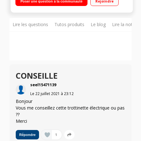
Rejoindre
Poser une question à la communauté
d'étanchéité IP54
Lire les questions
Tutos produits
Le blog
Lire la notice
CONSEILLE
seel15471139
Le
22 juillet 2021
à
23:12
Bonjour
Vous me conseillez cette trottinette électrique ou pas
??
Merci
1
Répondre