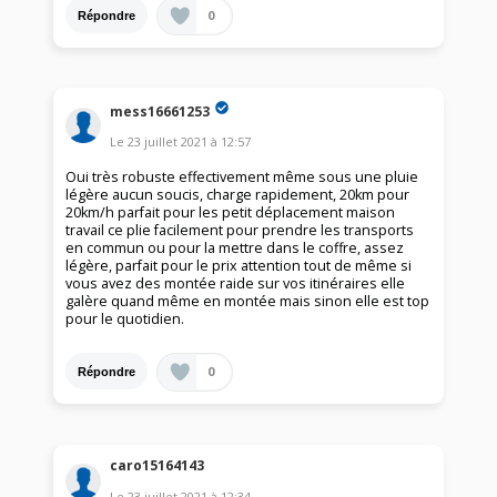
0
Répondre
mess16661253
Le
23 juillet 2021
à
12:57
Oui très robuste effectivement même sous une pluie
légère aucun soucis, charge rapidement, 20km pour
20km/h parfait pour les petit déplacement maison
travail ce plie facilement pour prendre les transports
en commun ou pour la mettre dans le coffre, assez
légère, parfait pour le prix attention tout de même si
vous avez des montée raide sur vos itinéraires elle
galère quand même en montée mais sinon elle est top
pour le quotidien.
0
Répondre
caro15164143
Le
23 juillet 2021
à
12:34