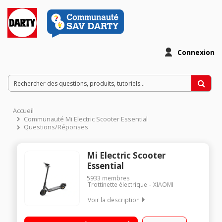
Connexion
Accueil
Communauté Mi Electric Scooter Essential
Questions/Réponses
Mi Electric Scooter
Essential
5933
membres
Trottinette électrique
XIAOMI
Voir la description
Vitesse maximale de 20 km/h Poids maximal supporté 100 kg
Batterie 5100 mAh Autonomie jusqu'à 20 km - Norme