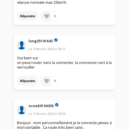
vitesse normale max 25km/h.
0
Répondre
long35141645
Le
5 février 2022
à
18:27
Oui bien sur
on peut rouler sans la connecter, la connexion sert à la
verrouiller
0
Répondre
ocea64144436
Le
5 février 2022
à
18:04
Bonjour , mon personnellement je la connecte jamais à
mon portable . Ça roule très bien sans .