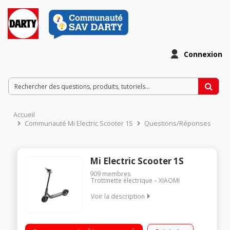
Connexion
Accueil
Communauté Mi Electric Scooter 1S
Questions/Réponses
Mi Electric Scooter 1S
909
membres
Trottinette électrique
XIAOMI
Voir la description
Vitesse maximale de 25 km/h Poids maximum supporté 100
kg Batterie 7650 mAh Autonomie de 30 km - Norme