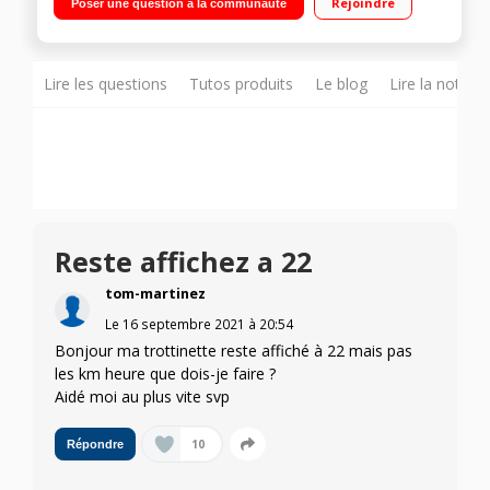
Rejoindre
Poser une question à la communauté
d'étanchéité IPX4
Lire les questions
Tutos produits
Le blog
Lire la notice
Reste affichez a 22
tom-martinez
Le
16 septembre 2021
à
20:54
Bonjour ma trottinette reste affiché à 22 mais pas
les km heure que dois-je faire ?
Aidé moi au plus vite svp
10
Répondre