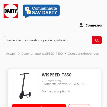
Connexion
Accueil
Communauté WISPEED_T850
Questions/Réponses
WISPEED_T850
207
membres
Trottinette électrique
WISPEED
Voir la description
Vitesse maximale de 25km/h Poids maximum supporté 100 kg
Batterie 36V - 5200 mAh Autonomie jusqu'a 20 km - Norme