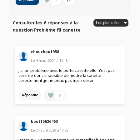
5
Répondre
Consulter les 6 réponses à la
question Problème fil canette
chouchou1958
Le
4 mars 2021
à
11:18
j'ai un probléme avec le porte canette elle n'est pas
centrée donc imposible de mettre la canette
corectement ,je ne peux pas m;en servir
0
Répondre
bout15626463
Le
24 avril 2020
à
10:28