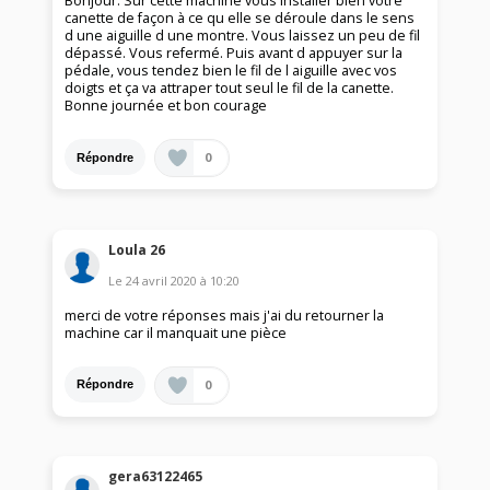
Bonjour. Sur cette machine vous installer bien votre
canette de façon à ce qu elle se déroule dans le sens
d une aiguille d une montre. Vous laissez un peu de fil
dépassé. Vous refermé. Puis avant d appuyer sur la
pédale, vous tendez bien le fil de l aiguille avec vos
doigts et ça va attraper tout seul le fil de la canette.
Bonne journée et bon courage
0
Répondre
Loula 26
Le
24 avril 2020
à
10:20
merci de votre réponses mais j'ai du retourner la
machine car il manquait une pièce
0
Répondre
gera63122465