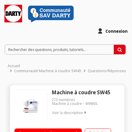
Connexion
Accueil
Communauté Machine à coudre SW45
Questions/Réponses
Machine à coudre SW45
273
membres
Machine à coudre
WINKEL
Voir la description
12 programmes - 12 motifs de points intégrés Boutonnière
automatique en 4 étapes - 2 vitesses Rembobinage du fil