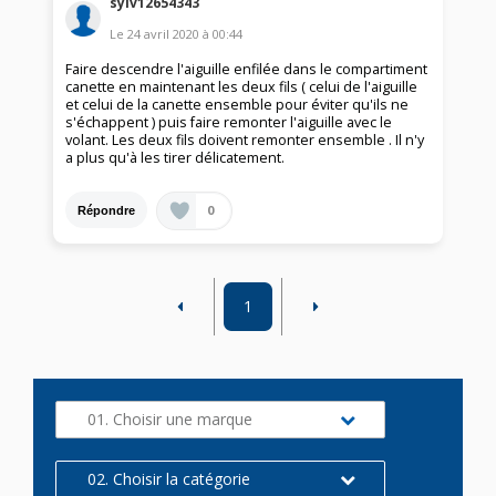
sylv12654343
Le
24 avril 2020
à
00:44
Faire descendre l'aiguille enfilée dans le compartiment
canette en maintenant les deux fils ( celui de l'aiguille
et celui de la canette ensemble pour éviter qu'ils ne
s'échappent ) puis faire remonter l'aiguille avec le
volant. Les deux fils doivent remonter ensemble . Il n'y
a plus qu'à les tirer délicatement.
0
Répondre
1
01. Choisir une marque
02. Choisir la catégorie