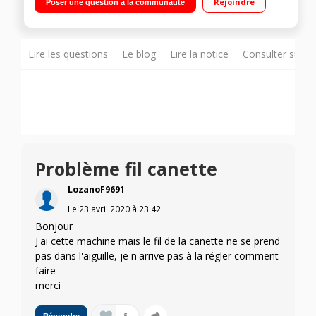
Rejoindre
Poser une question à la communauté
automatique - Bras libre Eclairage du plan de travail - Marche
arrière
Lire les questions
Le blog
Lire la notice
Consulter sur d
Problème fil canette
LozanoF9691
Le
23 avril 2020
à
23:42
Bonjour
J'ai cette machine mais le fil de la canette ne se prend
pas dans l'aiguille, je n'arrive pas à la régler comment
faire
merci