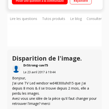
Rejoindre
Poser une question à la communauté
internet, DLNA 4 HDMI 2.0, 3 ports USB multimédia avec
fonction PVR"
Lire les questions
Tutos produits
Le blog
Consulter sur
Disparition de l'image.
DrStrong-sav75
Le
23 avril 2017
à
19:44
Bonjour,
J'ai une TV Led windsor wd48300uhd15 que j'ai
depuis 8 mois & il se trouve depuis 2 mois, elle a
perdu les images.
Avez vous une idée de la pièce qu'il faut changer pour
retrouver l'image? merci