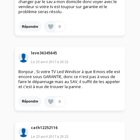
changer par le sav a mon domicile donc voyer avec le
vendeur si votre tv est toujour sur garantie et le
problème seras résolu .
0
Répondre
leve36345645
Le
23 avril 2017
à
20:32
Bonjour , Si votre TV Led Windsor à que 8 mois elle est
encore sous GARANTIE, donc ce n'est pas à vous de
faire le dépannage mais au SAV, il suffit de les appeler
et c'est à eux de trouver la panne .
0
Répondre
cath12252116
Le
23 avril 2017
à
20:23