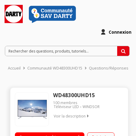
Connexion
Accueil
Communauté WD48300UHD15
Questions/Réponses
WD48300UHD15
100
membres
Téléviseur LED
WINDSOR
Voir la description
"Ecran de 122 cm (48"") - 100% 4K UHD Technologie 50 Hz
(CMP 100 Hz) - Rétro éclairage LED Edge Smart TV, Navigateur