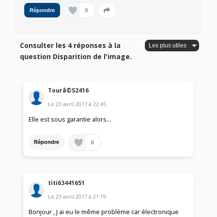
0
Répondre
Consulter les 4 réponses à la
question Disparition de l'image.
Tourã©S2416
Le
23 avril 2017
à
22:45
Elle est sous garantie alors...
0
Répondre
titi63441651
Le
23 avril 2017
à
21:19
Bonjour , J ai eu le même problème car électronique