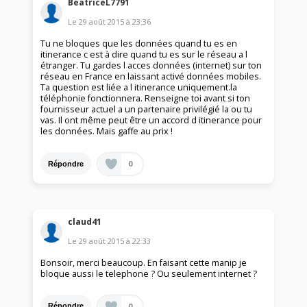
BeatriceL7791
Le
29 août 2015
à
23:36
Tu ne bloques que les données quand tu es en
itinerance c est à dire quand tu es sur le réseau a l
étranger. Tu gardes l acces données (internet) sur ton
réseau en France en laissant activé données mobiles.
Ta question est liée a l itinerance uniquement.la
téléphonie fonctionnera. Renseigne toi avant si ton
fournisseur actuel a un partenaire privilégié la ou tu
vas. Il ont même peut être un accord d itinerance pour
les données. Mais gaffe au prix !
0
Répondre
claud41
Le
29 août 2015
à
22:33
Bonsoir, merci beaucoup. En faisant cette manip je
bloque aussi le telephone ? Ou seulement internet ?
0
Répondre