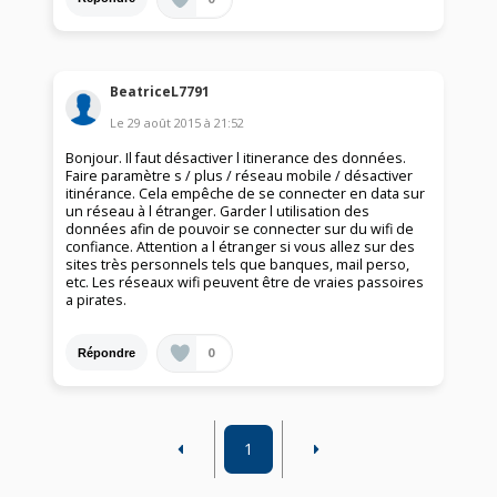
BeatriceL7791
Le
29 août 2015
à
21:52
Bonjour. Il faut désactiver l itinerance des données.
Faire paramètre s / plus / réseau mobile / désactiver
itinérance. Cela empêche de se connecter en data sur
un réseau à l étranger. Garder l utilisation des
données afin de pouvoir se connecter sur du wifi de
confiance. Attention a l étranger si vous allez sur des
sites très personnels tels que banques, mail perso,
etc. Les réseaux wifi peuvent être de vraies passoires
a pirates.
0
Répondre
1