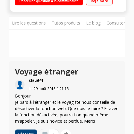
Rejoindre
Poser une question à la communauté
Photo 8 mégapixels - Vidéo HD 720p
Lire les questions
Tutos produits
Le blog
Consulter sur
Voyage étranger
claud41
Le
29 août 2015
à
21:13
Bonjour
Je pars à l'étranger et le voyagiste nous conseille de
désactiver la fonction web. Que dois je faire ? Et avec
la fonction désactivée, pourra t'on quand même
m'appeler. Je suis novice et perdue. Merci