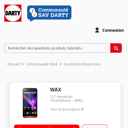
Connexion
Accueil
Communauté WAX
Questions/Réponses
WAX
527
membres
Smartphone
WIKO
Voir la description
Mobile sous Android 4.3 Jelly Bean - 4G Ecran tactile HD de 4,7"
(11,9 cm) Processeur Quad-Core Nvidia Tegra 4i à 1,7 GHz