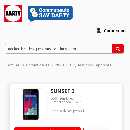
Connexion
Accueil
Communauté SUNSET 2
Questions/Réponses
SUNSET 2
550
membres
Smartphone
WIKO
Voir la description
Mobile sous Android 4.4 Kit Kat - Réseau 3G+ Écran tactile 10,2
cm (4'') - 480 x 800 pixels Processeur double cour 1,3 GHz -