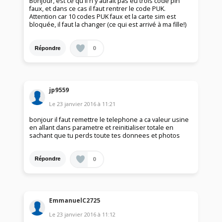
Bonjour, est ce qu'il n'y aurait pas eu trois code pin
faux, et dans ce cas il faut rentrer le code PUK.
Attention car 10 codes PUK faux et la carte sim est
bloquée, il faut la changer (ce qui est arrivé à ma fille!)
0
Répondre
jp9559
Le
23 janvier 2016
à
11:21
bonjour il faut remettre le telephone a ca valeur usine
en allant dans parametre et reinitialiser totale en
sachant que tu perds toute tes donnees et photos
0
Répondre
EmmanuelC2725
Le
23 janvier 2016
à
11:12