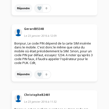
0
Répondre
GerardB5348
Le
23 janvier 2016
à
12:09
Bonjour, Le code PIN dépend de la carte SIM insérée
dans le mobile. C'est donc le même que celui du
mobile où était précédemment la SIM. Sinon, pour un
code PIN par défaut, essayez 1234. A noter qu'après 3
code PIN faux, il faudra appeler l'opérateur pour le
code PUK. Cdlt,
0
Répondre
ChristopheB2461
Le
23 janvier 2016
à
11:32