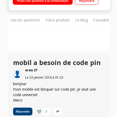
Rejoindre
Poser une question à la communauté
4Go de mémoire Emplacement deux cartes SIM
Lire les questions
Tutos produits
Le blog
Consulter sur
mobil a besoin de code pin
area 27
Le
23 janvier 2016
à
01:23
bonjour
mon mobile est bloquer sur code pin .je veut une
code universel
Merci
3
Répondre