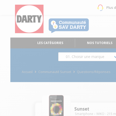
Plus 
LES CATÉGORIES
NOS TUTORIELS
01. Choisir une marque
Accueil
Communauté Sunset
Questions/Réponses
Sunset
Smartphone
WIKO
-
215
m