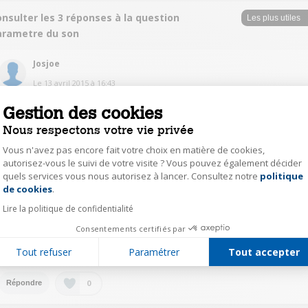
nsulter les 3 réponses à la question
arametre du son
Josjoe
Le
13 avril 2015
à
16:43
Bonjour, la garantie de fonctionne pas car il est tombé, l'écran est donc
Gestion des cookies
casser. Je ne trouve pas les paramètres symboles engrenage sons. Où se
trouvent-ils? Enfin, qu'est ce que le SAV? Merci.
Nous respectons votre vie privée
Vous n'avez pas encore fait votre choix en matière de cookies,
0
Répondre
autorisez-vous le suivi de votre visite ? Vous pouvez également décider
quels services vous nous autorisez à lancer. Consultez notre
politique
Axeptio consent
de cookies
.
PascaleM1309
Lire la politique de confidentialité
Le
13 avril 2015
à
10:55
Consentements certifiés par
Si la touche ne fonctionne plus pourquoi ne ramenez-vous pas votre
téléphone mobile en SaV pour faire valoir votre garantie ?
Tout refuser
Paramétrer
Tout accepter
0
Répondre