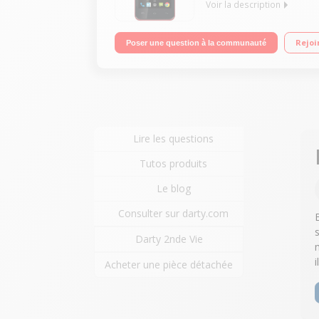
Voir la description
Mobile sous Android 4.4 Kit Kat - Réseau 3G+ / Ec
Rejoi
Poser une question à la communauté
Lire les questions
Tutos produits
Le blog
Consulter sur darty.com
Darty 2nde Vie
Acheter une pièce détachée