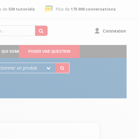
s de
530 tutoriels
Plus de
175 000 conversations
Connexion
QUI SOMMES-NOUS
POSER UNE QUESTION
ctionner un produit