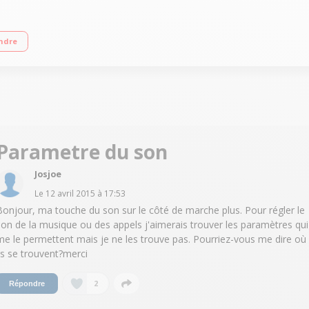
ran tactile 10,2 cm (4'') - 480 x 800 pixels / Processeur double cÂœur 1,2GHz 
ndre
Parametre du son
Josjoe
Le
12 avril 2015
à
17:53
Bonjour, ma touche du son sur le côté de marche plus. Pour régler le
son de la musique ou des appels j'aimerais trouver les paramètres qui
me le permettent mais je ne les trouve pas. Pourriez-vous me dire où
ils se trouvent?merci
2
Répondre