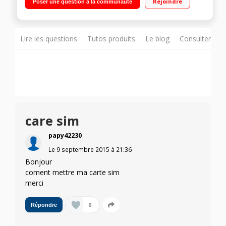
Rejoindre
Poser une question à la communauté
1,2GHz - 4Go de mémoire / Emplacement deux cartes SIM
Lire les questions
Tutos produits
Le blog
Consulter sur
care sim
papy42230
Le
9 septembre 2015
à
21:36
Bonjour
coment mettre ma carte sim
merci
0
Répondre