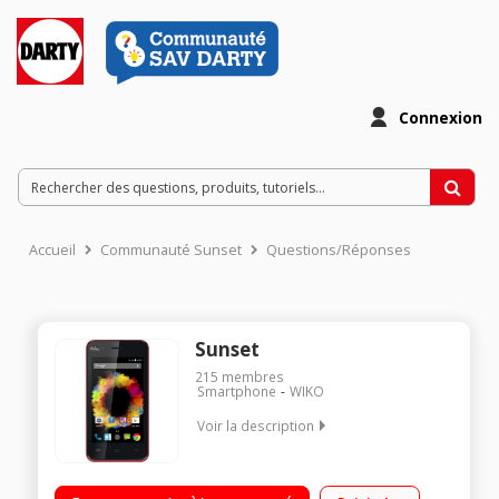
Connexion
Accueil
Communauté Sunset
Questions/Réponses
Sunset
215
membres
Smartphone
WIKO
Voir la description
Mobile sous Android 4.4 Kit Kat - Réseau 3G+ / Ecran tactile
10,2 cm (4'') - 480 x 800 pixels / Processeur double cÂœur