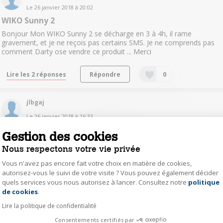
Le
26 janvier 2018
à
20:02
WIKO Sunny 2
Bonjour Mon WIKO Sunny 2 se décharge en 3 à 4h, il rame
gravement, et je ne reçois pas certains SMS. Je ne comprends pas
comment Darty ose vendre ce produit ... Merci
Lire les 2 réponses
Répondre
0
jlbgaj
Le
26 janvier 2018
à
16:33
installer cate sim sur wiko sunny 2
Gestion des cookies
Bonjour mon tel ne reconnaît pas la carte sim merci
Nous respectons votre vie privée
Vous n'avez pas encore fait votre choix en matière de cookies,
Répondre
0
autorisez-vous le suivi de votre visite ? Vous pouvez également décider
quels services vous nous autorisez à lancer. Consultez notre
politique
Axeptio consent
de cookies
.
Cesar34470
Lire la politique de confidentialité
Le
25 janvier 2018
à
12:25
Je ne reçois pas certains s.m.s
Consentements certifiés par