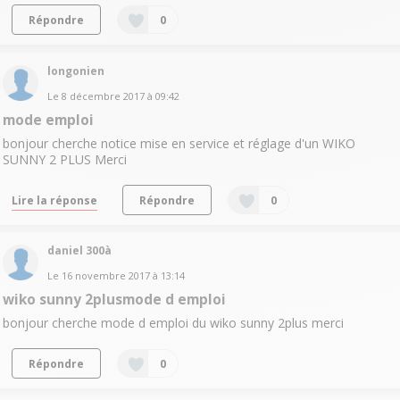
Répondre
0
longonien
Le
8 décembre 2017
à
09:42
mode emploi
bonjour cherche notice mise en service et réglage d'un WIKO
SUNNY 2 PLUS Merci
Lire la réponse
Répondre
0
daniel 300à
Le
16 novembre 2017
à
13:14
wiko sunny 2plusmode d emploi
bonjour cherche mode d emploi du wiko sunny 2plus merci
Répondre
0