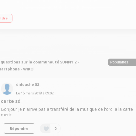
n tactile de 4" (10,2 cm) - 480 x 800 pixels Processeur Quad-Core 1,2GHz - 8
ndre
écran
 questions sur la communauté SUNNY 2 -
martphone - WIKO
didouche 53
Le
15 mars 2018
à
09:02
carte sd
Bonjour je n'arrive pas a transféré de la musique de l'ordi a la carte
meric
Répondre
0