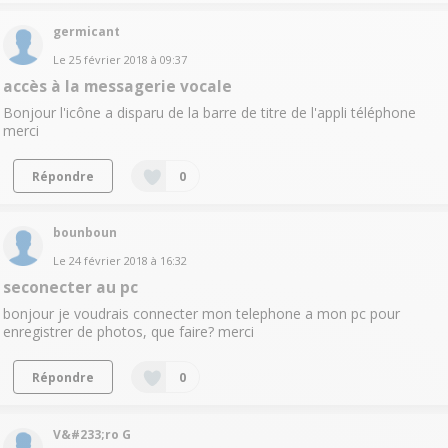
germicant
Le
25 février 2018
à
09:37
accès à la messagerie vocale
Bonjour l'icône a disparu de la barre de titre de l'appli téléphone
merci
Répondre
0
bounboun
Le
24 février 2018
à
16:32
seconecter au pc
bonjour je voudrais connecter mon telephone a mon pc pour
enregistrer de photos, que faire? merci
Répondre
0
V&#233;ro G