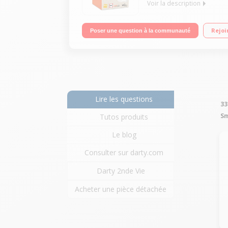
Voir la description
Mobiel sous Android 6.0 - Marshmallow - 3G+ Ecra
Rejoi
Poser une question à la communauté
avec coque de protection et film de protection d'
Lire les questions
33
S
Tutos produits
Le blog
Consulter sur darty.com
Darty 2nde Vie
Acheter une pièce détachée