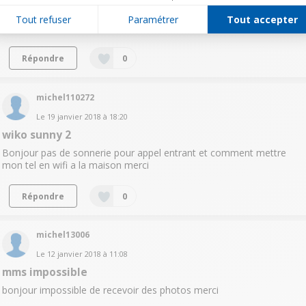
bonjour Je ne reçois pas tous les s.m.s et je ne suis pas averti
Tout refuser
Paramétrer
Tout accepter
lorsque j'en reçoit un que faire merci
Répondre
0
michel110272
Le
19 janvier 2018
à
18:20
wiko sunny 2
Bonjour pas de sonnerie pour appel entrant et comment mettre
mon tel en wifi a la maison merci
Répondre
0
michel13006
Le
12 janvier 2018
à
11:08
mms impossible
bonjour impossible de recevoir des photos merci