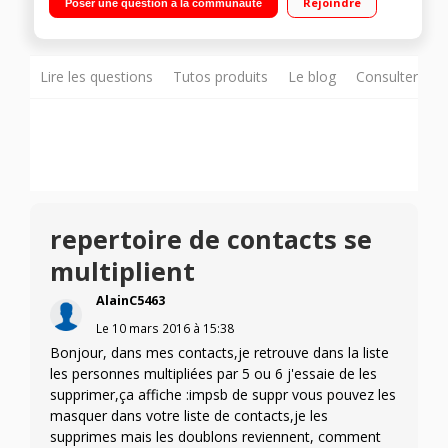
Rejoindre
Poser une question à la communauté
Mémoire 4Go - RAM 1Go Photo 8 Mpixels - Vidéo Full HD 1080p
- Double SIM
Lire les questions
Tutos produits
Le blog
Consulter sur
repertoire de contacts se
multiplient
AlainC5463
Le
10 mars 2016
à
15:38
Bonjour, dans mes contacts,je retrouve dans la liste
les personnes multipliées par 5 ou 6 j'essaie de les
supprimer,ça affiche :impsb de suppr vous pouvez les
masquer dans votre liste de contacts,je les
supprimes mais les doublons reviennent, comment