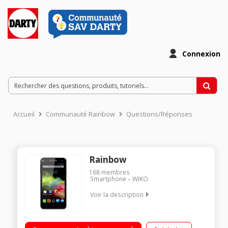
Connexion
Accueil
Communauté Rainbow
Questions/Réponses
Rainbow
168
membres
Smartphone
WIKO
Voir la description
Mobile sous Android 4.2.2 Jelly Bean - Réseau 3G+ Ecran tactile
HD IPS de 5" (12,7 cm) Processeur Quad-Core à 1,3 GHz -