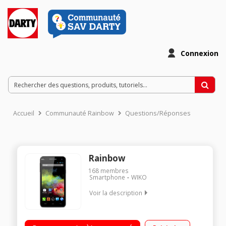
Connexion
Accueil
Communauté Rainbow
Questions/Réponses
Rainbow
168
membres
Smartphone
WIKO
Voir la description
Mobile sous Android 4.2.2 Jelly Bean - Réseau 3G+ Ecran tactile
HD IPS de 5" (12,7 cm) Processeur Quad-Core à 1,3 GHz -