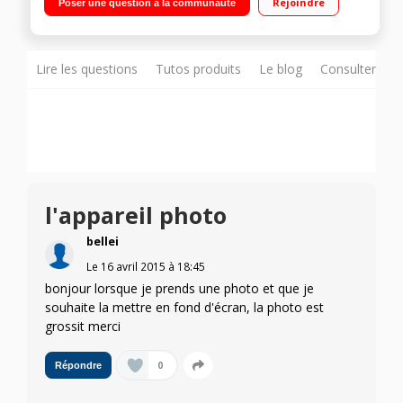
Rejoindre
Poser une question à la communauté
Mémoire 4Go - RAM 1Go Photo 8 Mpixels - Vidéo Full HD 1080p
- Double SIM
Lire les questions
Tutos produits
Le blog
Consulter sur
l'appareil photo
bellei
Le
16 avril 2015
à
18:45
bonjour lorsque je prends une photo et que je
souhaite la mettre en fond d'écran, la photo est
grossit merci
0
Répondre