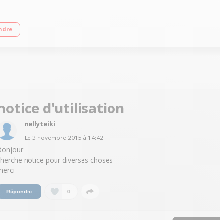
an tactile de 5" (12,7 cm) 480 x 854 pixels Processeur Quad-Core à 1,1 GHz -
ndre
notice d'utilisation
nellyteiki
Le
3 novembre 2015
à
14:42
Bonjour
cherche notice pour diverses choses
merci
0
Répondre