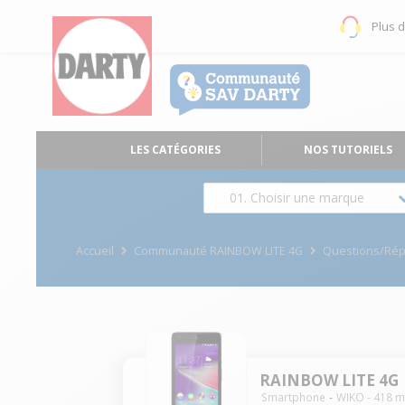
Plus 
LES CATÉGORIES
NOS TUTORIELS
01. Choisir une marque
Accueil
Communauté RAINBOW LITE 4G
Questions/Ré
RAINBOW LITE 4G
Smartphone
WIKO
-
418
m