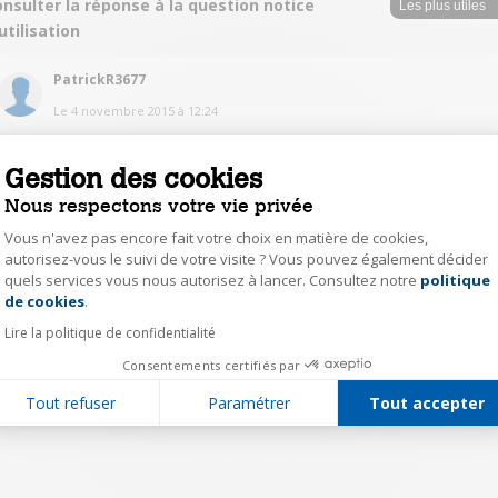
nsulter la réponse à la question notice
utilisation
PatrickR3677
Le
4 novembre 2015
à
12:24
Bonjour allez sur le site Wiko et support dans Wiko rainbow lite vous
trouverez la notice. Cordialement Patrick
Gestion des cookies
Nous respectons votre vie privée
0
Répondre
Vous n'avez pas encore fait votre choix en matière de cookies,
autorisez-vous le suivi de votre visite ? Vous pouvez également décider
quels services vous nous autorisez à lancer. Consultez notre
politique
Axeptio consent
1
de cookies
.
Lire la politique de confidentialité
Consentements certifiés par
Tout refuser
Paramétrer
Tout accepter