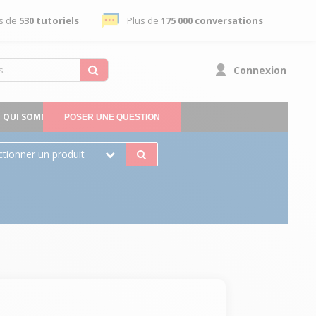
s de
530 tutoriels
Plus de
175 000 conversations
Connexion
QUI SOMMES-NOUS
POSER UNE QUESTION
ctionner un produit