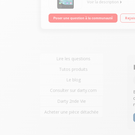
Voir la description
Mobile sous Android 5.1 Lollipop - Réseau 4G Ecr
Rejoi
Poser une question à la communauté
Lire les questions
Tutos produits
Le blog
Consulter sur darty.com
Darty 2nde Vie
Acheter une pièce détachée