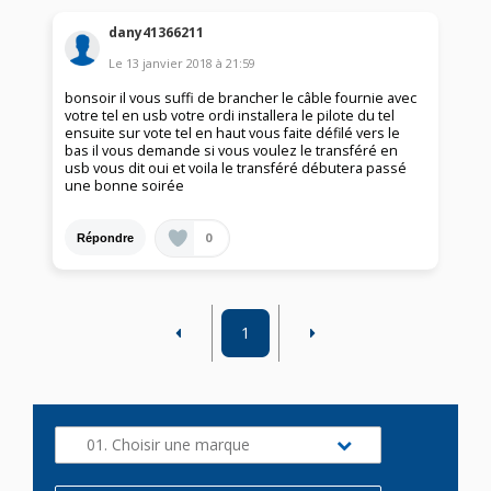
dany41366211
Le
13 janvier 2018
à
21:59
bonsoir il vous suffi de brancher le câble fournie avec
votre tel en usb votre ordi installera le pilote du tel
ensuite sur vote tel en haut vous faite défilé vers le
bas il vous demande si vous voulez le transféré en
usb vous dit oui et voila le transféré débutera passé
une bonne soirée
0
Répondre
1
01. Choisir une marque