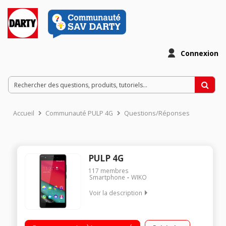
Connexion
Accueil
Communauté PULP 4G
Questions/Réponses
PULP 4G
117
membres
Smartphone
WIKO
Voir la description
Mobile sous Android 5.1 - Lollipop Ecran tactile 12.7 cm (5") -
HD 1280 X 720 pixels Photo 13 mégapixels - Vidéo Full HD