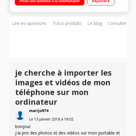
Rejoindre
Poser une question à la communauté
1080p Appareil photo 13 mégapixels
Lire les questions
Tutos produits
Le blog
Consulter sur
je cherche à importer les
images et vidéos de mon
téléphone sur mon
ordinateur
marijo974
Le
13 janvier 2018
à
18:02
bonjour
j'ai pris des photos et des vidéos sur mon portable et