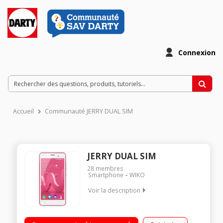
Connexion
Accueil
Communauté JERRY DUAL SIM
JERRY DUAL SIM
28
membres
Smartphone
WIKO
Voir la description
Mobile sous Android 6.0 - Marshmallow - 3G+ Ecran tactile
12.7 cm (5") - 854 x 480 pixels Processeur Quad Core 1,3GHz -