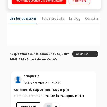
Rejoindre
Poser une question à la communauté
8Go de mémoire Photo 5 mégapixels - Vidéo Full HD 1080p
Lire les questions
Tutos produits
Le blog
Consulter sur
13 questions sur la communauté JERRY
DUAL SIM - Smartphone - WIKO
conquette
Le
30 décembre 2016
à
22:35
comment supprimer code pin
Bonjour, comment mettre la musique? merci
Répondre
0