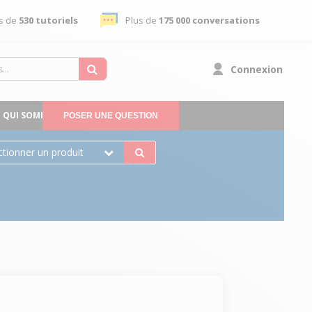
s de
530 tutoriels
Plus de
175 000 conversations
Connexion
QUI SOMMES-NOUS
POSER UNE QUESTION
ctionner un produit