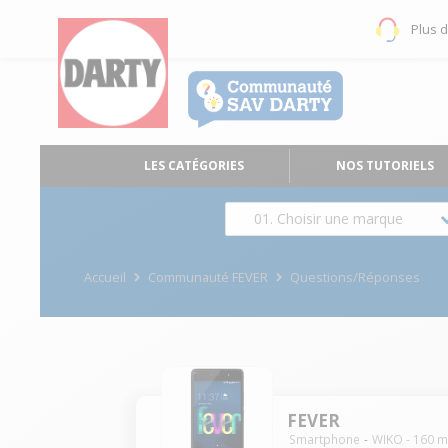
Plus 
LES CATÉGORIES
NOS TUTORIELS
01. Choisir une marque
Accueil
Communauté FEVER
Questions/Réponses
FEVER
Smartphone
WIKO
-
160
m