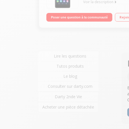
Voir la description
Mobile sous Android 5.1 - Lollipop - 4G Écran tac
Rejoi
Poser une question à la communauté
Vidéo Full HD 1080p
Lire les questions
Tutos produits
Le blog
Consulter sur darty.com
Darty 2nde Vie
Acheter une pièce détachée