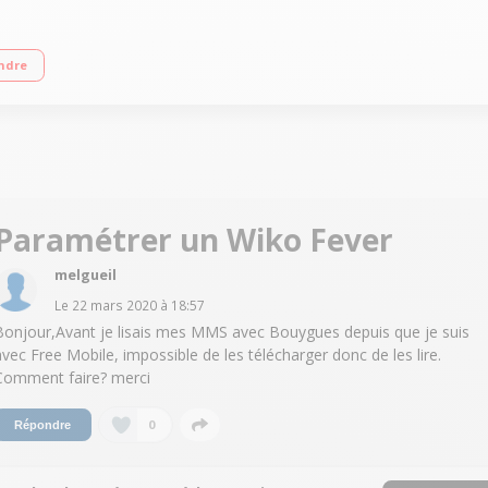
tile 13,2cm (5,2'') - Full HD IPS 1920 x 1080 pixels Processeur Octo-coeur 1,3
ndre
Paramétrer un Wiko Fever
melgueil
Le
22 mars 2020
à
18:57
Bonjour,Avant je lisais mes MMS avec Bouygues depuis que je suis
avec Free Mobile, impossible de les télécharger donc de les lire.
Comment faire? merci
0
Répondre