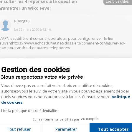
nsulter les 4 réponses à la question
aramétrer un Wiko Fever
PBerg45
Le
22 mars 2020
à
22:16
L'APN est différent suivant l'opérateur: pour configurer voir le lien
suivanthttps://www.echosdunet.net/dossiers/comment-configurer-les-
apn-pour-android-et-autres-telephones
1
Répondre
Gestion des cookies
Nous respectons votre vie privée
ArnaudF5449
Vous n'avez pas encore fait votre choix en matière de cookies,
Le
22 mars 2020
à
20:53
autorisez-vous le suivi de votre visite ? Vous pouvez également décider
Il faut contacter free en face to face car il faut changer les paramètres de
quels services vous nous autorisez à lancer. Consultez notre
politique
Axeptio consent
réception dans le téléphone. Ça fonctionne lors de la 1ere insertion de la
de cookies
.
carte sim mais pas lorsque on change de téléphone il faut donc contacter
free directement
Lire la politique de confidentialité
Consentements certifiés par
1
Répondre
Tout refuser
Paramétrer
Tout accepter