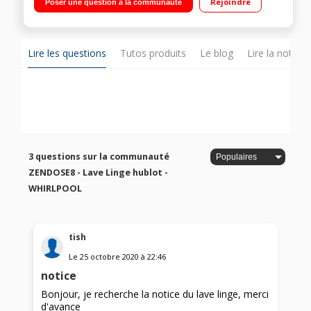
Rejoindre
Poser une question à la communauté
temps restant Programmateur 6ème SENS - Technologie ZEN -
AutoDose
Lire les questions
Tutos produits
Le blog
Lire la notice
3 questions sur la communauté
ZENDOSE8 - Lave Linge hublot -
WHIRLPOOL
tish
Le
25 octobre 2020
à
22:46
notice
Bonjour, je recherche la notice du lave linge, merci
d'avance