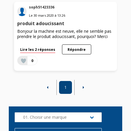
soph51423336
Le
30 mars 2020
à
13:26
produit adoucissant
Bonjour la machine est neuve, elle ne semble pas
prendre le produit adoucissant, pourquoi? Merci
Lire les 2 réponses
Répondre
0
1
01. Choisir une marque