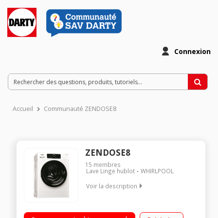
Connexion
Accueil
Communauté ZENDOSE8
ZENDOSE8
15
membres
Lave Linge hublot
WHIRLPOOL
Voir la description
Capacité 8 kg (tambour 55 L) - Classe A+++ -10% Essorage
variable jusqu'à 1400 tours/min Fin différée / Indicateur du