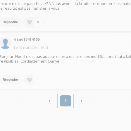
exacte n existe pas chez IKEA.Nous avons du la faire recouper en bas mais
le résultat est pas mal. Bien à vous.
0
Répondre
dano13414155
Le
10 mai 2019
à
19:21
Bonjour. Non il n'est pas adapté et on a du faire des modifications tout à fai
réalisables. Cordialdément. Danye
1
Répondre
1