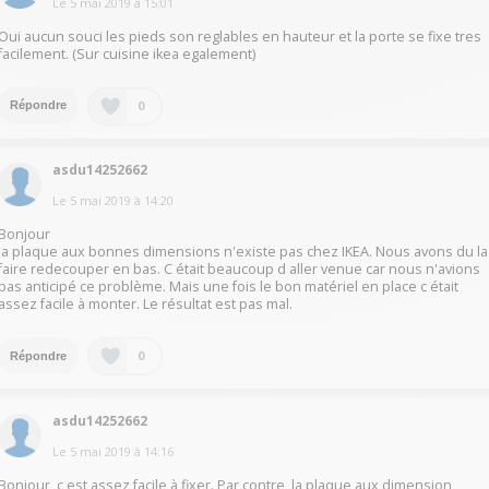
Le
5 mai 2019
à
15:01
Oui aucun souci les pieds son reglables en hauteur et la porte se fixe tres
facilement. (Sur cuisine ikea egalement)
0
Répondre
asdu14252662
Le
5 mai 2019
à
14:20
Bonjour
la plaque aux bonnes dimensions n'existe pas chez IKEA. Nous avons du la
faire redecouper en bas. C était beaucoup d aller venue car nous n'avions
pas anticipé ce problème. Mais une fois le bon matériel en place c était
assez facile à monter. Le résultat est pas mal.
0
Répondre
asdu14252662
Le
5 mai 2019
à
14:16
Bonjour, c est assez facile à fixer. Par contre, la plaque aux dimension