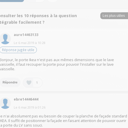
nsulter les 10 réponses à la question
ntégrable facilement ?
auro14463133
Le
6 mai 2019
à
10:28
Réponse jugée utile
Bonjour, le porte Ikea n'est pas aux mêmes dimensions que le lave
vaisselle, il faut recouper la porte pour pouvoir l'installer sur le lave
vaisselle.
1
Répondre
ebre14446444
Le
6 mai 2019
à
01:26
Je n'ai absolument pas eu besoin de couper la planche de façade standard
IKEA. Il suffit de positionner la façade en faisant attention de pouvoir ouvrir
la porte du LV sans souci.