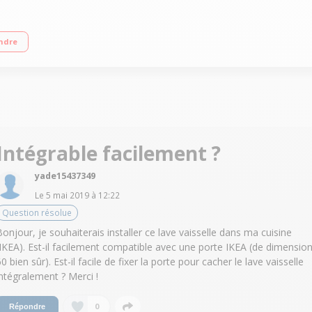
on d'eau : 2520 l / an 14 couverts - Niveau sonore : 46 dB Programme 6ème S
ndre
Intégrable facilement ?
yade15437349
Le
5 mai 2019
à
12:22
Question résolue
Bonjour, je souhaiterais installer ce lave vaisselle dans ma cuisine
(IKEA). Est-il facilement compatible avec une porte IKEA (de dimensio
0 bien sûr). Est-il facile de fixer la porte pour cacher le lave vaisselle
intégralement ? Merci !
0
Répondre