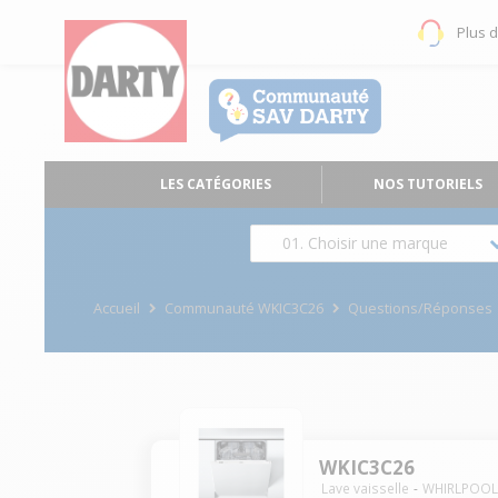
Plus 
LES CATÉGORIES
NOS TUTORIELS
01. Choisir une marque
Accueil
Communauté WKIC3C26
Questions/Réponses
WKIC3C26
Lave vaisselle
WHIRLPOO