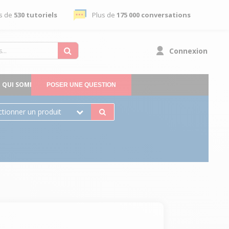
s de
530 tutoriels
Plus de
175 000 conversations
Connexion
QUI SOMMES-NOUS
POSER UNE QUESTION
ctionner un produit