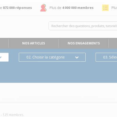
de
872 000 réponses
Plus de
4 000 000 membres
Plu
NOS ARTICLES
NOS ENGAGEMENTS
02. Choisir la catégorie
03. Séle
L
-
125
membres