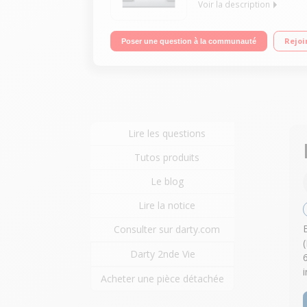
Voir la description
Encastrable - Classe énergétique A++ Consommati
Rejoi
Poser une question à la communauté
Lire les questions
Tutos produits
Le blog
Lire la notice
Consulter sur darty.com
Darty 2nde Vie
6
Acheter une pièce détachée