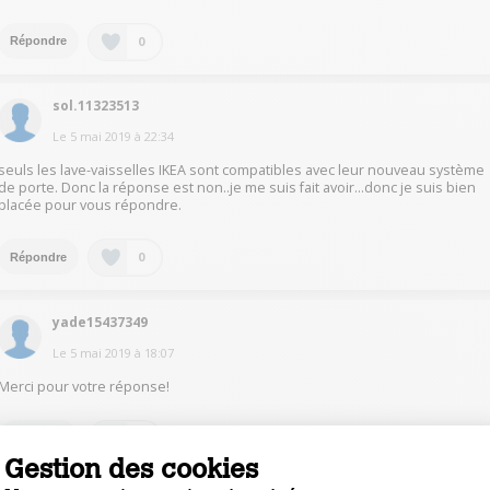
0
Répondre
sol.11323513
Le
5 mai 2019
à
22:34
seuls les lave-vaisselles IKEA sont compatibles avec leur nouveau système
de porte. Donc la réponse est non..je me suis fait avoir...donc je suis bien
placée pour vous répondre.
0
Répondre
yade15437349
Le
5 mai 2019
à
18:07
Merci pour votre réponse!
0
Répondre
Gestion des cookies