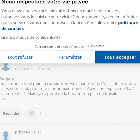
Nous respectons votre vie privée
yade15437349
Vous n'avez pas encore fait votre choix en matière de cookies,
Le
5 mai 2019
à
17:54
autorisez-vous le suivi de votre visite ? Vous pouvez également décider
Bonjour et merci pour votre réponse. Pourquoi redecouper le bas de port
quels services vous nous autorisez à lancer. Consultez notre
politique
Axeptio consent
? Les hauteurs du lave lave-vaisselle et de la porte ne correspondent pas?
de cookies
.
Lire la politique de confidentialité
0
Répondre
Consentements certifiés par
Tout refuser
Paramétrer
Tout accepter
ebre14446444
Le
5 mai 2019
à
16:24
Bonjour,
oui et oui. Le seul point à considérer est la hauteur du LV. J'ai du fixer des
cales sous le plan de travail pour maintenir le LV avec un espace de 3 à 4
cm entre les 2. Mais ça dépend de la hauteur du plan de travail.
cdt.
0
Répondre
pika56463133