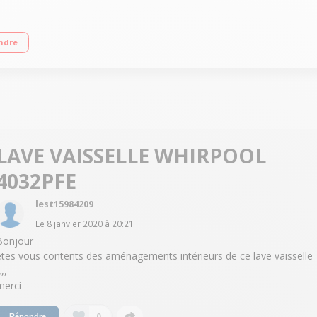
0 l / an 14 couverts - Niveau sonore : 42 dB - Prog silence 41 dB 6ème Sens 
ndre
LAVE VAISSELLE WHIRPOOL
4032PFE
lest15984209
Le
8 janvier 2020
à
20:21
Bonjour
êtes vous contents des aménagements intérieurs de ce lave vaisselle
,,,
merci
0
Répondre