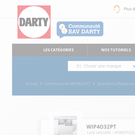
Plus 
LES CATÉGORIES
NOS TUTORIELS
01. Choisir une marque
Accueil
Communauté WIP4O32PT
Questions/Réponse
WIP4O32PT
Lave vaisselle
WHIRLPOO