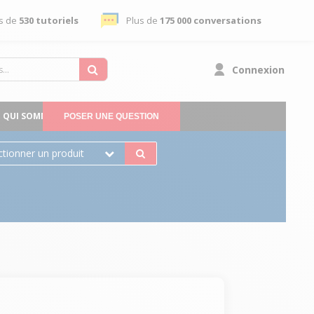
s de
530 tutoriels
Plus de
175 000 conversations
Connexion
QUI SOMMES-NOUS
POSER UNE QUESTION
ctionner un produit