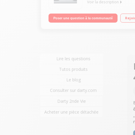
Voir la description
Classe énergétique A+++ Consommation d'eau : 266
Rejoi
Poser une question à la communauté
Lire les questions
Tutos produits
Le blog
Consulter sur darty.com
Darty 2nde Vie
Acheter une pièce détachée
,