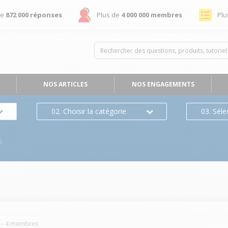
de
872 000 réponses
Plus de
4 000 000 membres
Plu
NOS ARTICLES
NOS ENGAGEMENTS
02. Choisir la catégorie
03. Séle
s
L
-
4
membres