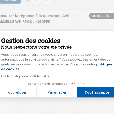
nsulter la réponse à la question LAVE
AISSELLE WHIRPOOL 4032PFE
herv56621556
Gestion des cookies
Le
9 janvier 2020
à
13:50
Nous respectons votre vie privée
Bonjour, oui pas de problème particulier. Le panier du haut est ajustable
en hauteur. Cordialement
Vous n'avez pas encore fait votre choix en matière de cookies,
autorisez-vous le suivi de votre visite ? Vous pouvez également décider
0
quels services vous nous autorisez à lancer. Consultez notre
politique
Axeptio consent
Répondre
de cookies
.
Lire la politique de confidentialité
1
Consentements certifiés par
Tout refuser
Paramétrer
Tout accepter