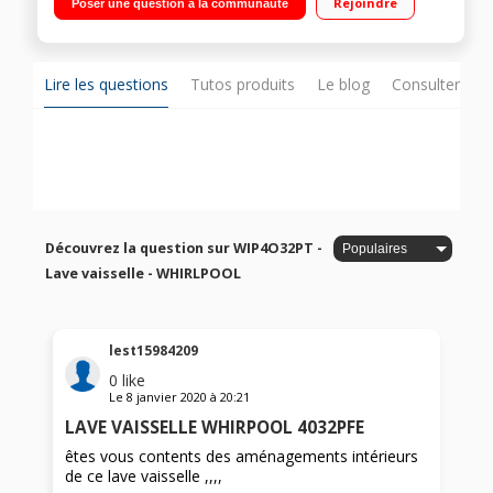
Rejoindre
Poser une question à la communauté
Sens - Option Power Clean - Programme fragile
Lire les questions
Tutos produits
Le blog
Consulter sur
Découvrez la question sur WIP4O32PT -
Lave vaisselle - WHIRLPOOL
lest15984209
0
like
Le
8 janvier 2020
à
20:21
LAVE VAISSELLE WHIRPOOL 4032PFE
êtes vous contents des aménagements intérieurs
de ce lave vaisselle ,,,,