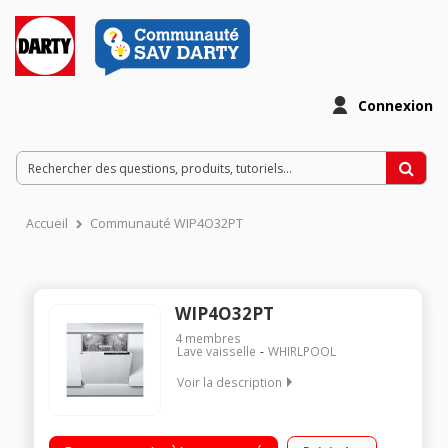
Connexion
Accueil
Communauté WIP4O32PT
WIP4O32PT
4
membres
Lave vaisselle
WHIRLPOOL
Voir la description
Classe énergétique A+++ Consommation d'eau : 2660 l / an 14
couverts - Niveau sonore : 42 dB - Prog silence 41 dB 6ème