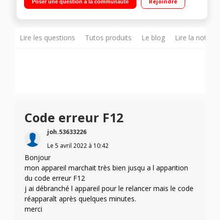
Rejoindre
Poser une question à la communauté
Programme 6ème Sens PowerClean Pro - Fragile
Lire les questions
Tutos produits
Le blog
Lire la notice
Code erreur F12
joh.53633226
Le
5 avril 2022
à
10:42
Bonjour
mon appareil marchait très bien jusqu a l apparition
du code erreur F12
j ai débranché l appareil pour le relancer mais le code
réapparaît après quelques minutes.
merci