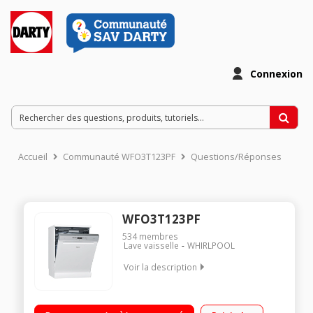
Connexion
Accueil
Communauté WFO3T123PF
Questions/Réponses
WFO3T123PF
534
membres
Lave vaisselle
WHIRLPOOL
Voir la description
Largeur 60 cm (14 couverts) - 43 dB Consommation d'eau 9,5
L /cycle Départ différé 1h à 24h / affichage du temps restant